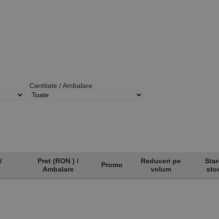
Cantitate / Ambalare
/
Pret (RON ) /
Reduceri pe
Star
Promo
e
Ambalare
volum
sto
/
Pret (RON ) /
Promo
Reduceri pe
Star
e
Ambalare
volum
sto