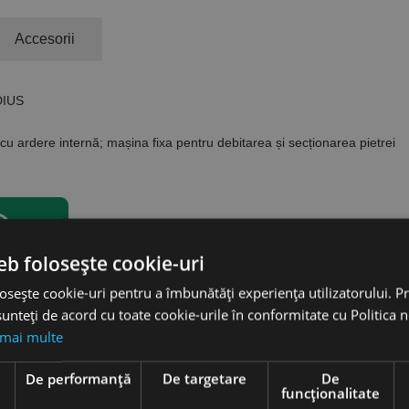
Accesorii
ODIUS
cu ardere internă; mașina fixa pentru debitarea și secționarea pietrei
eb folosește cookie-uri
osește cookie-uri pentru a îmbunătăți experiența utilizatorului. Pri
unteți de acord cu toate cookie-urile în conformitate cu Politica 
 mai multe
e
De performanță
De targetare
De
funcţionalitate