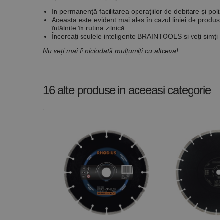
In permanență facilitarea operațiilor de debitare și poli
Aceasta este evident mai ales în cazul liniei de produ
întâlnite în rutina zilnică
Încercați sculele inteligente
BRAINTOOLS
si veți simți
Nu veți mai fi niciodată mulțumiți cu altceva!
16 alte produse
in aceeasi categorie