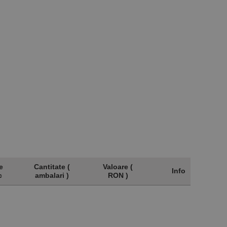
e
Cantitate (
Valoare (
Info
c
ambalari )
RON )
e
Cantitate (
Valoare (
Info
c
ambalari )
RON )