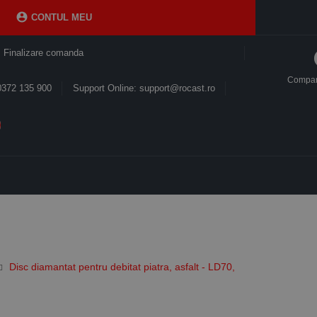

CONTUL MEU
Finalizare comanda
Compa
0372 135 900
Support Online: support@rocast.ro
Disc diamantat pentru debitat piatra, asfalt - LD70,