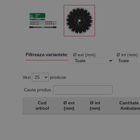
Filtreaza variantele:
Ø ext (mm)
Ø int (mm)
Vezi
produse
Cauta produs
Cod
Ø ext
Ø int
Cantitate 
articol
(mm)
(mm)
Ambalar
Cod
Ø ext
Ø int
Cantitate 
articol
(mm)
(mm)
Ambalar