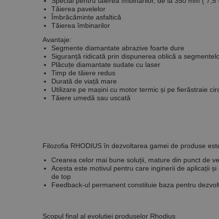
Special pentru tăierea îmbinărilor, de la 350 mm ( 7,5
Tăierea pavelelor
Îmbrăcăminte asfaltică
Tăierea îmbinarilor
Nume
Avantaje:
PrestaShop-[abcdef
Nume
Furnizor /
Segmente diamantate abrazive foarte dure
Nume
Domeniu
Siguranță ridicată prin dispunerea oblică a segmentel
sib_cuid
Plăcuțe diamantate sudate cu laser
_ga
uuid
MediaMat
Timp de tăiere redus
sibautoma
Durată de viață mare
Utilizare pe mașini cu motor termic și pe fierăstraie cir
Tăiere umedă sau uscată
_ga_DLLLWQBGGX
Filozofia RHODIUS în dezvoltarea gamei de produse este
Crearea celor mai bune soluții, mature din punct de ved
Acesta este motivul pentru care inginerii de aplicații 
de top
Feedback-ul
permanent constituie baza pentru dezvolt
Scopul final al evoluției produselor Rhodius