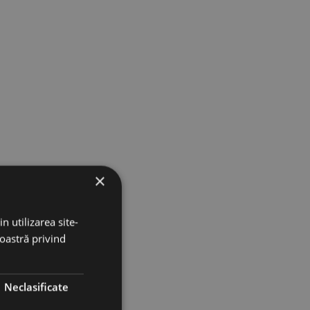
×
n utilizarea site-
noastră privind
Neclasificate