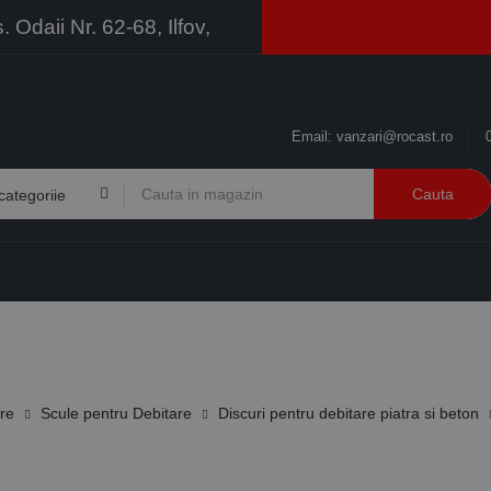
Odaii Nr. 62-68, Ilfov,
Email:
vanzari@rocast.ro
Cauta
BRANDURI
CONTACT
RESURSE
BUSINESS
ire
Scule pentru Debitare
Discuri pentru debitare piatra si beton