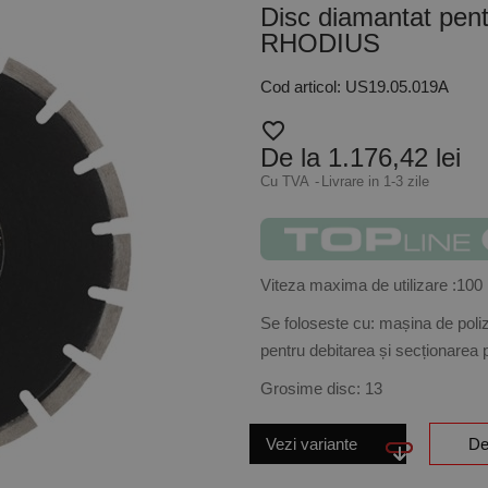
Disc diamantat pentr
RHODIUS
Cod articol: US19.05.019A
favorite_border
De la 1.176,42 lei
Cu TVA
Livrare in 1-3 zile
Viteza maxima de utilizare :100
Se foloseste cu: mașina de poliz
pentru debitarea și secționarea p
Grosime disc: 13
Vezi variante
De