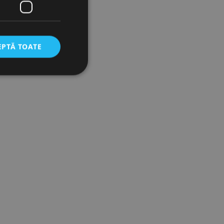
EPTĂ TOATE
icate
torului și gestionarea
com pentru a aminti
orilor. Este necesar
corect.
cesta este un
ea variabilelor de
măr generat
 site-ului, dar un bun
 utilizator între