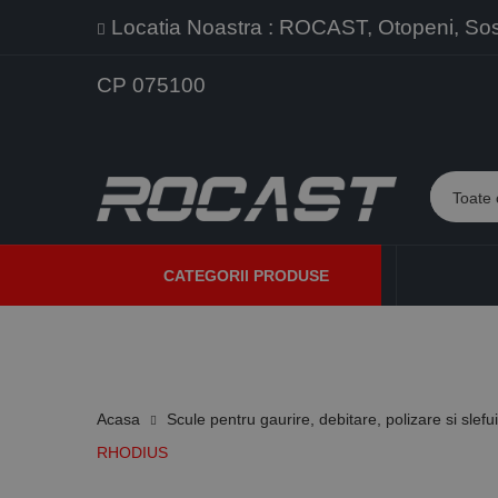
Locatia Noastra : ROCAST, Otopeni, Sos. 
CP 075100
CATEGORII PRODUSE
PROMOTII
PRODUSE NOI
PROGRAME DE VANZARE
Acasa
Scule pentru gaurire, debitare, polizare si slefu
RHODIUS