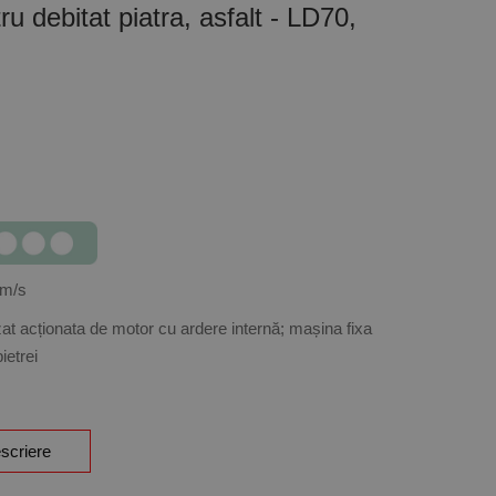
u debitat piatra, asfalt - LD70,
 m/s
at acționata de motor cu ardere internă; mașina fixa
ietrei
scriere