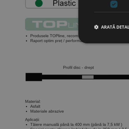
ARATĂ DETAL
Produsele
TOPline
, recomandate profesioniștilor, ofe
Raport optim preț / performanță.
Stri
Cookie-urile strict ne
Profil disc - drept
contului. Site-ul web 
Nume
CookieScriptConse
Material:
Asfalt
PHPSESSID
Materiale abrazive
Aplicații:
Tăiere manuală până la 400 mm (până la 7,5 kW )