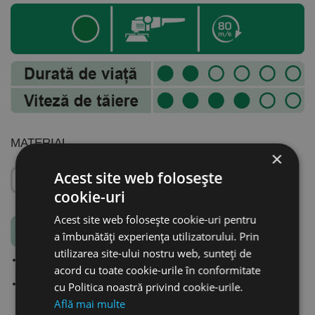
MATERIAL
×
Acest site web folosește
cookie-uri
Acest site web folosește cookie-uri pentru
a îmbunătăți experiența utilizatorului. Prin
utilizarea site-ului nostru web, sunteți de
Produsele
PROline
sunt produse concepute pentru cele mai
acord cu toate cookie-urile în conformitate
pretențioase cerințe de calitate și utilizare intensivă.
Oferă un raport preț / performanță foarte bun.
cu Politica noastră privind cookie-urile.
Află mai multe