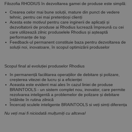
Filozofia RHODIUS în dezvoltarea gamei de produse este simplă:
De targetare
De funcţionalitate
Crearea celor mai bune soluții, mature din punct de vedere
Neclasificate
tehnic, pentru cei mai pretențioși clienți
Acesta este motivul pentru care inginerii de aplicații și
Cookie-urile strict necesare permit funcționalitatea
dezvoltatorii de produse ai Rhodius lucrează împreună cu cei
principală a site-ului web, cum ar fi autentificarea
care utilizează zilnic produselele Rhodius și așteaptă
utilizatorului și gestionarea contului. Site-ul web nu
performanțe de top
poate fi utilizat corect fără cookie-uri strict necesare.
Feedback-ul
permanent constituie baza pentru dezvoltarea de
Furnizor /
soluții
noi, inovatoare, în scopul optimizării produselor
Nume
Expirare
Descriere
Domeniu
CookieScriptConsent
1 lună
Acest cookie
CookieScript
este utilizat
www.rocast.ro
Scopul final al evoluției produselor Rhodius
de serviciul
Cookie-
In permanență facilitarea operațiilor de debitare și polizare,
Script.com
creșterea vitezei de lucru și a eficienței
pentru a
aminti
Aceasta este evident mai ales în cazul liniei de produse
preferințele
BRAINTOOLS
- un sistem complet nou, inovator, care permite
de
rezolvarea inteligentă a problemelor de polizare și debitare
consimțământ
întâlnite în rutina zilnică
ale cookie-
Încercați sculele inteligente
BRAINTOOLS
si veți simți diferența
urilor
vizitatorilor.
Nu veți mai fi niciodată mulțumiți cu altceva!
Este necesar
ca bannerul
cookie
Cookie-
Script.com să