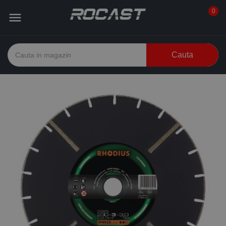
0

Cauta