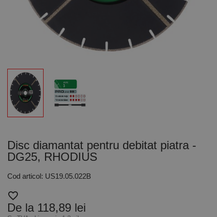
Disc diamantat pentru debitat piatra -
DG25, RHODIUS
Cod articol: US19.05.022B
favorite_border
De la 118,89 lei