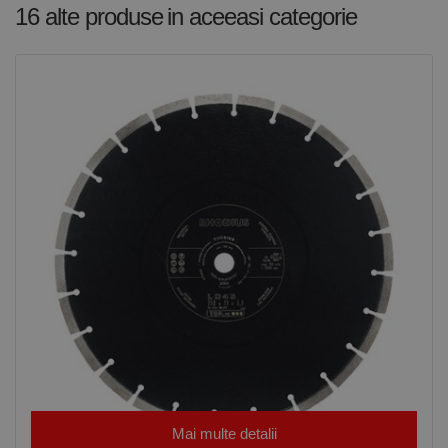
funcționeze
16 alte produse
in aceeasi categorie
corect.
Google
Privacy Policy
PHPSESSID
65 ani 8
Cookie
PHP.net
luni
generat de
www.rocast.ro
aplicații
bazate pe
limbajul PHP.
Acesta este un
identificator
de scop
general
utilizat pentru
menținerea
variabilelor de
sesiune ale
utilizatorului.
În mod
normal, este
un număr
generat
aleatoriu,
modul în care
este utilizat
poate fi
specific site-
ului, dar un
bun exemplu
este
menținerea
stării de
Mai multe detalii
conectare