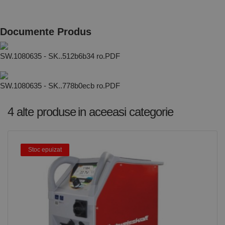
vizitatorilor.
Este necesar
ca bannerul
cookie
Documente Produs
Cookie-
Script.com să
funcționeze
corect.
SW.1080635 - SK..512b6b34 ro.PDF
Google
Privacy Policy
PHPSESSID
65 ani 8
Cookie
PHP.net
luni
generat de
www.rocast.ro
aplicații
SW.1080635 - SK..778b0ecb ro.PDF
bazate pe
limbajul PHP.
Acesta este un
4 alte produse
in aceeasi categorie
identificator
de scop
general
utilizat pentru
menținerea
variabilelor de
Stoc epuizat
sesiune ale
utilizatorului.
În mod
normal, este
un număr
generat
aleatoriu,
modul în care
este utilizat
poate fi
specific site-