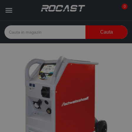
0

Cauta