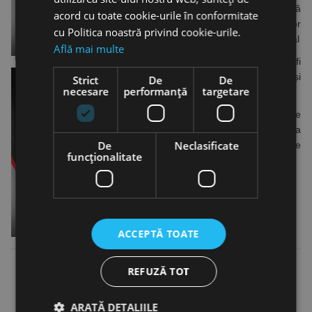
asistență simplifică
acord cu toate cookie-urile în conformitate
operarea proceselor
cu Politica noastră privind cookie-urile.
complexe controlate digital
Află mai multe
Panoul de control poate fi
utilizat cu ușurință chiar și
Strict
De
De
necesare
performanță
targetare
cu mănuși
Funcție Quick Choice
pentru salvarea rapidă a
De
Neclasificate
sarcinilor curente de
funcţionalitate
sudare
ACCEPTĂ TOATE
REFUZĂ TOT
ARATĂ DETALIILE