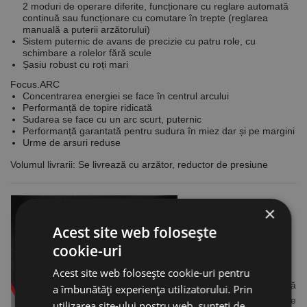
2 moduri de operare diferite, funcționare cu reglare automată
continuă sau funcționare cu comutare în trepte (reglarea
manuală a puterii arzătorului)
Sistem puternic de avans de precizie cu patru role, cu
schimbare a rolelor fără scule
Șasiu robust cu roți mari
Focus.ARC
Concentrarea energiei se face în centrul arcului
Performanță de topire ridicată
Sudarea se face cu un arc scurt, puternic
Performanță garantată pentru sudura în miez dar și pe margini
Urme de arsuri reduse
Volumul livrarii: Se livrează cu arzător, reductor de presiune
×
Acest site web folosește
cookie-uri
Interfața SIRIUS
Acest site web folosește cookie-uri pentru
Vizualizarev grafică
a îmbunătăți experiența utilizatorului. Prin
dinamicăFuncțiile de
utilizarea site-ului nostru web, sunteți de