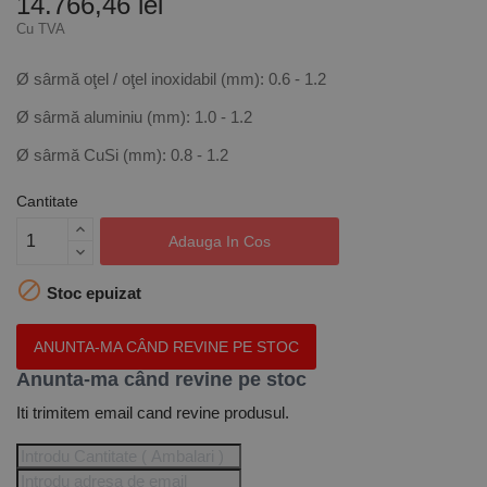
14.766,46 lei
Cu TVA
Ø sârmă oţel / oţel inoxidabil (mm): 0.6 - 1.2
Ø sârmă aluminiu (mm): 1.0 - 1.2
Ø sârmă CuSi (mm): 0.8 - 1.2
Cantitate
Adauga In Cos

Stoc epuizat
ANUNTA-MA CÂND REVINE PE STOC
Anunta-ma când revine pe stoc
Iti trimitem email cand revine produsul.