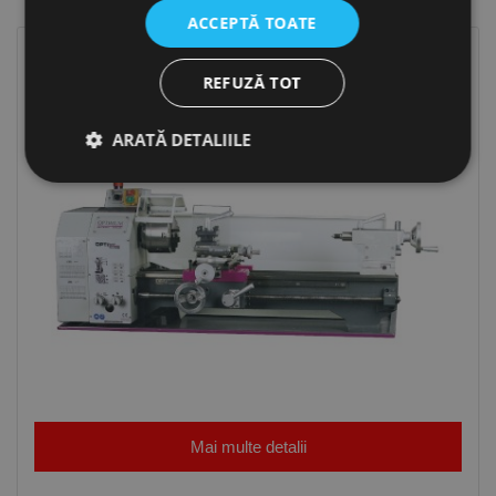
ACCEPTĂ TOATE
REFUZĂ TOT
ARATĂ DETALIILE
Strict necesare
De performanță
De targetare
De funcţionalitate
Neclasificate
Cookie-urile strict necesare permit funcționalitatea
principală a site-ului web, cum ar fi autentificarea
utilizatorului și gestionarea contului. Site-ul web nu
poate fi utilizat corect fără cookie-uri strict necesare.
Furnizor /
Nume
Expirare
Descriere
Domeniu
Mai multe detalii
CookieScriptConsent
1 lună
Acest cookie
CookieScript
este utilizat
www.rocast.ro