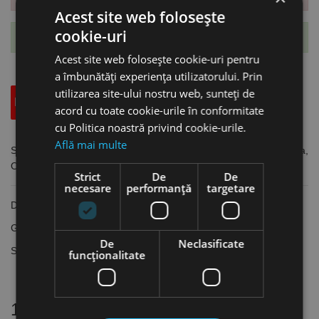
Acest site web folosește
cookie-uri
Te-ai abonat cu succes la acest produs.
Acest site web folosește cookie-uri pentru
a îmbunătăți experiența utilizatorului. Prin
utilizarea site-ului nostru web, sunteți de
Descriere
Specificatii Tehnice
Accesorii
acord cu toate cookie-urile în conformitate
cu Politica noastră privind cookie-urile.
Află mai multe
Set 5 benzi abrazive 75 x 762 mm, granulatie K80 pe panza,
Optimum
Strict
De
De
necesare
performanță
targetare
Dimensiuni banda: 75 x 762 mm
Granulatie: K 80
De
Neclasificate
Seturi de 5 benzi abrazive pe suport de pânză
funcţionalitate
16 alte produse
in aceeasi categorie