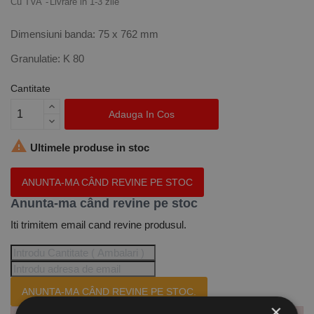
Cu TVA
Livrare in 1-3 zile
Dimensiuni banda: 75 x 762 mm
Granulatie: K 80
Cantitate
Adauga In Cos

Ultimele produse in stoc
ANUNTA-MA CÂND REVINE PE STOC
Anunta-ma când revine pe stoc
Iti trimitem email cand revine produsul.
ANUNTA-MA CÂND REVINE PE STOC.
×