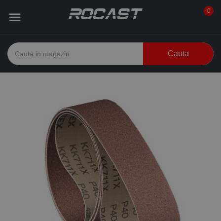
0

Cauta