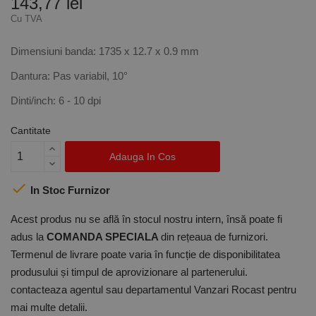
143,77 lei
Cu TVA
Dimensiuni banda: 1735 x 12.7 x 0.9 mm
Dantura: Pas variabil, 10°
Dinti/inch: 6 - 10 dpi
Cantitate
Adauga In Cos

In Stoc Furnizor
Acest produs nu se află în stocul nostru intern, însă poate fi
adus la
COMANDA SPECIALA
din rețeaua de furnizori.
Termenul de livrare poate varia în funcție de disponibilitatea
produsului și timpul de aprovizionare al partenerului.
contacteaza agentul sau departamentul Vanzari Rocast pentru
mai multe detalii.