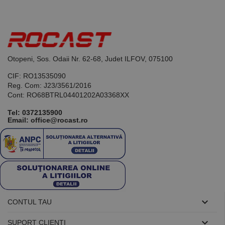
Acesta este un
identificator
de scop
general
utilizat pentru
menținerea
variabilelor de
sesiune ale
utilizatorului.
Otopeni, Sos. Odaii Nr. 62-68, Judet ILFOV, 075100
În mod
normal, este
CIF: RO13535090
un număr
Reg. Com: J23/3561/2016
generat
aleatoriu,
Cont: RO68BTRL04401202A03368XX
modul în care
este utilizat
Tel:
0372135900
poate fi
Email: office@rocast.ro
specific site-
ului, dar un
bun exemplu
este
menținerea
stării de
conectare
pentru un
utilizator între
pagini.

CONTUL TAU

SUPORT CLIENTI