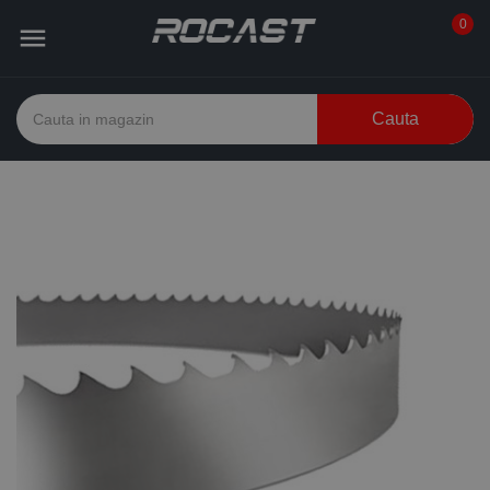
0

Cauta