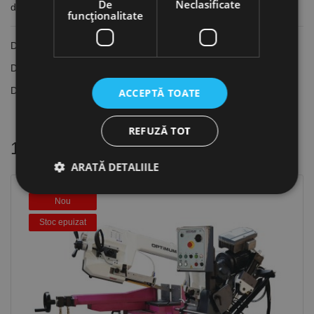
De
Neclasificate
dpi, Optimum
funcţionalitate
Dimensiuni banda: 1735 x 12.7 x 0.9 mm
Dantura: Pas variabil, 10°
Dinti/inch: 6 - 10 dpi
ACCEPTĂ TOATE
REFUZĂ TOT
16 alte produse
in aceeasi categorie
ARATĂ DETALIILE
Nou
Stoc epuizat
Strict necesare
De performanță
De targetare
De funcţionalitate
Neclasificate
Cookie-urile strict necesare permit funcționalitatea
principală a site-ului web, cum ar fi autentificarea
utilizatorului și gestionarea contului. Site-ul web nu