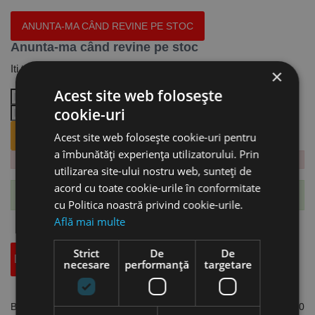
ANUNTA-MA CÂND REVINE PE STOC
Anunta-ma când revine pe stoc
Iti trimitem email cand revine produsul.
×
Acest site web folosește
cookie-uri
ANUNTA-MA CÂND REVINE PE STOC.
Acest site web folosește cookie-uri pentru
a îmbunătăți experiența utilizatorului. Prin
utilizarea site-ului nostru web, sunteți de
acord cu toate cookie-urile în conformitate
Te-ai abonat cu succes la acest produs.
cu Politica noastră privind cookie-urile.
Află mai multe
Strict
De
De
Descriere
Specificatii Tehnice
Accesorii
necesare
performanță
targetare
Banda Bi-Metal M42 1735 x 13 x 0.90 mm, pas variabil, 0°, 6 - 10