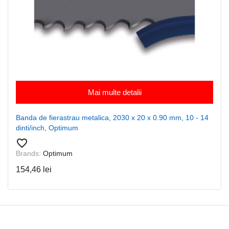
Mai multe detalii
Banda de fierastrau metalica, 2030 x 20 x 0.90 mm, 10 - 14
dinti/inch, Optimum
favorite_border
Brands:
Optimum
154,46 lei