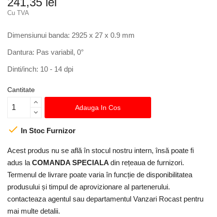
241,35 lei
Cu TVA
Dimensiunui banda: 2925 x 27 x 0.9 mm
Dantura: Pas variabil, 0°
Dinti/inch: 10 - 14 dpi
Cantitate
Adauga In Cos

In Stoc Furnizor
Acest produs nu se află în stocul nostru intern, însă poate fi
adus la
COMANDA SPECIALA
din rețeaua de furnizori.
Termenul de livrare poate varia în funcție de disponibilitatea
produsului și timpul de aprovizionare al partenerului.
contacteaza agentul sau departamentul Vanzari Rocast pentru
mai multe detalii.