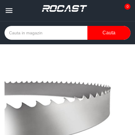
0

Cauta