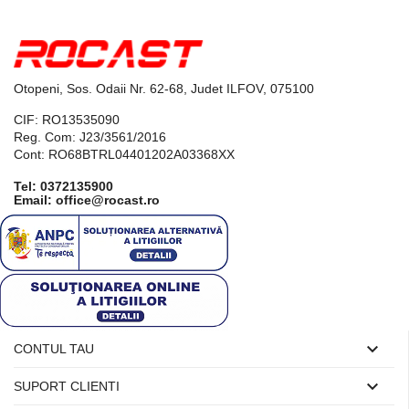
Otopeni, Sos. Odaii Nr. 62-68, Judet ILFOV, 075100
CIF: RO13535090
Reg. Com: J23/3561/2016
Cont: RO68BTRL04401202A03368XX
Tel:
0372135900
Email: office@rocast.ro

CONTUL TAU

SUPORT CLIENTI