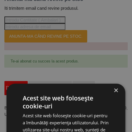
Iti trimitem email cand revine produsul.
ANUNTA-MA CÂND REVINE PE STOC.
Te-ai abonat cu succes la acest produs.
Descriere
Specificatii Tehnice
Accesorii
×
Acest site web folosește
cookie-uri
Bobina spirala Ø25 mm pentru incalzitor prin inductie IHG 3500,
Unicraft
Acest site web folosește cookie-uri pentru
a îmbunătăți experiența utilizatorului. Prin
S-ar putea, de asemenea
utilizarea site-ului nostru web, sunteți de
precum Produsele