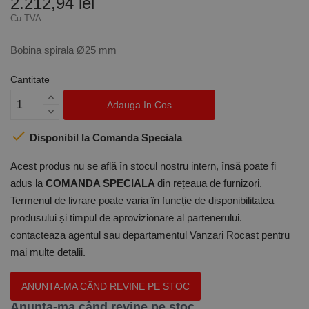
2.212,94 lei
Cu TVA
Bobina spirala Ø25 mm
Cantitate
Adauga In Cos

Disponibil la Comanda Speciala
Acest produs nu se află în stocul nostru intern, însă poate fi
adus la
COMANDA SPECIALA
din rețeaua de furnizori.
Termenul de livrare poate varia în funcție de disponibilitatea
produsului și timpul de aprovizionare al partenerului.
contacteaza agentul sau departamentul Vanzari Rocast pentru
mai multe detalii.
ANUNTA-MA CÂND REVINE PE STOC
Anunta-ma când revine pe stoc