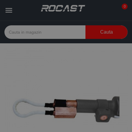
0

Cauta