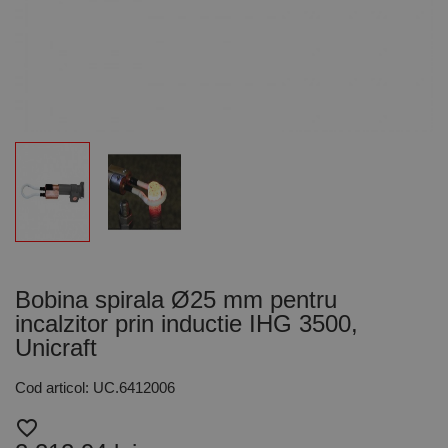
Bobina spirala Ø25 mm pentru
incalzitor prin inductie IHG 3500,
Unicraft
Cod articol: UC.6412006
favorite_border