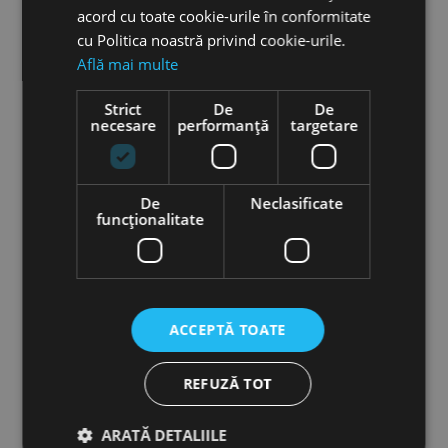
acord cu toate cookie-urile în conformitate
cu Politica noastră privind cookie-urile.
Află mai multe
Strict
De
De
necesare
performanță
targetare
De
Neclasificate
funcţionalitate
ACCEPTĂ TOATE
REFUZĂ TOT
Mai multe detalii
Incalzitor prin inductie - IHG 3500, Unicraft
ARATĂ DETALIILE