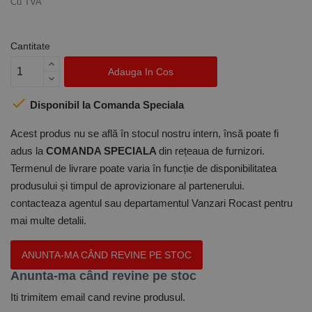
Cu TVA
Cantitate
Adauga In Cos

Disponibil la Comanda Speciala
Acest produs nu se află în stocul nostru intern, însă poate fi
adus la
COMANDA SPECIALA
din rețeaua de furnizori.
Termenul de livrare poate varia în funcție de disponibilitatea
produsului și timpul de aprovizionare al partenerului.
contacteaza agentul sau departamentul Vanzari Rocast pentru
mai multe detalii.
ANUNTA-MA CÂND REVINE PE STOC
Anunta-ma când revine pe stoc
Iti trimitem email cand revine produsul.