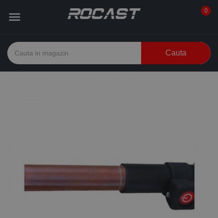
0

Cauta