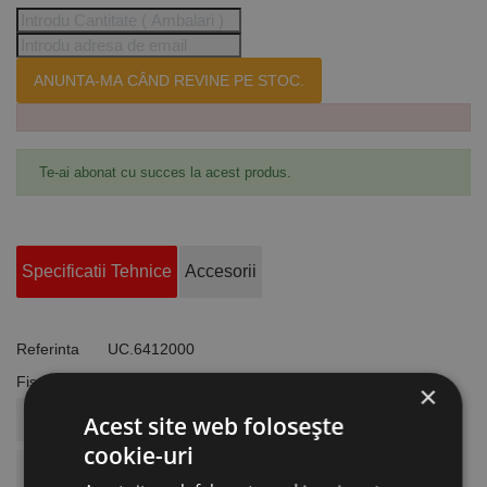
ANUNTA-MA CÂND REVINE PE STOC.
Te-ai abonat cu succes la acest produs.
Specificatii Tehnice
Accesorii
Referinta
UC.6412000
Fisa tehnica
×
COD ARTICOL
UC.6412000
Acest site web folosește
cookie-uri
BRAND
UniCraft