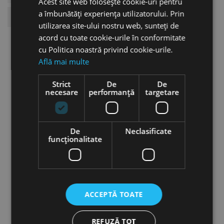
Acest site web folosește cookie-uri pentru
a îmbunătăți experiența utilizatorului. Prin
Pentru Masina
IHG 3500
utilizarea site-ului nostru web, sunteți de
acord cu toate cookie-urile în conformitate
S-ar putea, de asemenea
cu Politica noastră privind cookie-urile.
precum Produsele
Află mai multe
Strict
De
De
necesare
performanță
targetare
De
Neclasificate
funcţionalitate
ACCEPTĂ TOATE
REFUZĂ TOT