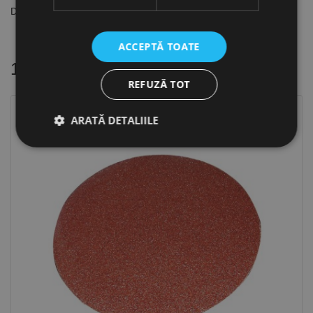
Dimensiune: Ø 305 mm
ACCEPTĂ TOATE
16 alte produse
in aceeasi categorie
REFUZĂ TOT
ARATĂ DETALIILE
Strict necesare
De performanță
De targetare
De funcţionalitate
Neclasificate
Cookie-urile strict necesare permit funcționalitatea
principală a site-ului web, cum ar fi autentificarea
utilizatorului și gestionarea contului. Site-ul web nu
poate fi utilizat corect fără cookie-uri strict necesare.
Furnizor /
Nume
Expirare
Descriere
Domeniu