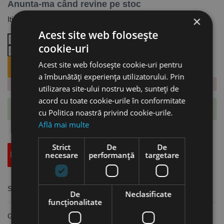
Anunta-ma când revine pe stoc
×
Iti trimitem email cand revine produsul.
Acest site web folosește
cookie-uri
Acest site web folosește cookie-uri pentru
ANUNTA-MA CÂND REVINE PE STOC.
a îmbunătăți experiența utilizatorului. Prin
utilizarea site-ului nostru web, sunteți de
acord cu toate cookie-urile în conformitate
Te-ai abonat cu succes la acest produs.
cu Politica noastră privind cookie-urile.
Află mai multe
Strict
De
De
necesare
performanță
targetare
Descriere
Specificatii Tehnice
Accesorii
Set de 5 discuri de slefuit, granulatie 180, Ø 305 mm, Optimum
De
Neclasificate
funcţionalitate
Granulatie 180