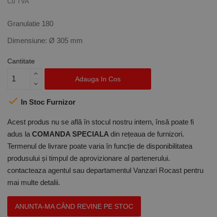
Cu TVA
Granulatie 180
Dimensiune: Ø 305 mm
Cantitate
Adauga In Cos

In Stoc Furnizor
Acest produs nu se află în stocul nostru intern, însă poate fi
adus la
COMANDA SPECIALA
din rețeaua de furnizori.
Termenul de livrare poate varia în funcție de disponibilitatea
produsului și timpul de aprovizionare al partenerului.
contacteaza agentul sau departamentul Vanzari Rocast pentru
mai multe detalii.
ANUNTA-MA CÂND REVINE PE STOC