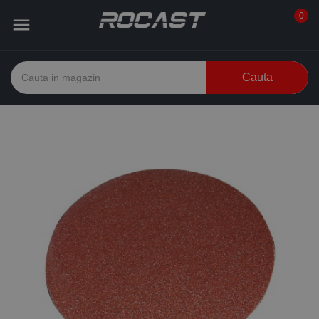
0

Cauta