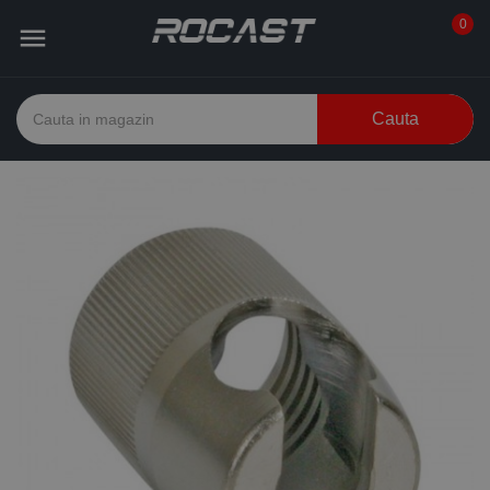
0

Cauta