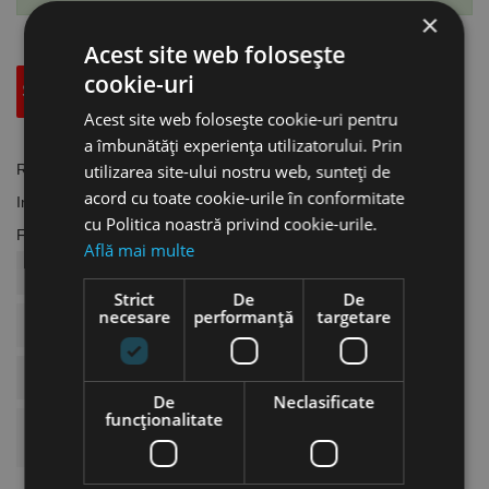
×
Acest site web folosește
cookie-uri
Specificatii Tehnice
Accesorii
Acest site web folosește cookie-uri pentru
a îmbunătăți experiența utilizatorului. Prin
Referinta
utilizarea site-ului nostru web, sunteți de
AC.2402103
acord cu toate cookie-urile în conformitate
In stoc
2 Produse
cu Politica noastră privind cookie-urile.
Fisa tehnica
Află mai multe
COD ARTICOL
AC.2402103
Strict
De
De
necesare
performanță
targetare
BRAND
Aircraft
Recomandat Pentru
MHU / MHB / MHV
De
Neclasificate
funcţionalitate
Compatinil Cu
AC.2402400-AC.2402300-
AC.2402200