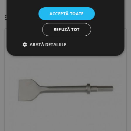
ACCEPTĂ TOATE
9 alte produse
in aceeasi categorie
REFUZĂ TOT
ARATĂ DETALIILE
Strict necesare
De performanță
De targetare
De funcţionalitate
Neclasificate
Cookie-urile strict necesare permit funcționalitatea
principală a site-ului web, cum ar fi autentificarea
utilizatorului și gestionarea contului. Site-ul web nu
poate fi utilizat corect fără cookie-uri strict necesare.
Furnizor /
Nume
Expirare
Descriere
Domeniu
CookieScriptConsent
1 lună
Acest cookie