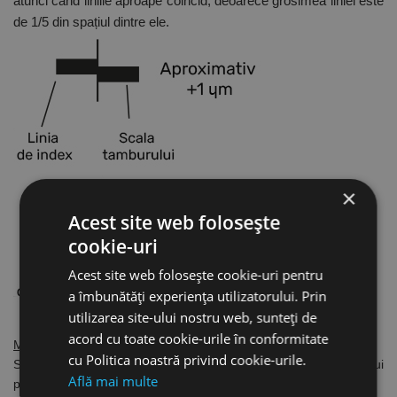
atunci când liniile aproape coincid, deoarece grosimea liniei este
de 1/5 din spațiul dintre ele.
×
Acest site web folosește
cookie-uri
Acest site web folosește cookie-uri pentru
a îmbunătăți experiența utilizatorului. Prin
utilizarea site-ului nostru web, sunteți de
acord cu toate cookie-urile în conformitate
Micrometru cu scală vernier - gradație 0.001 mm:
cu Politica noastră privind cookie-urile.
Scala vernier furnizată deasupra liniei de indexare a manșonului
Află mai multe
permite