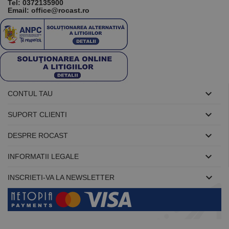
Tel:
0372135900
persista
Email: office@rocast.ro
starea
sesiunii.

CONTUL TAU

SUPORT CLIENTI

DESPRE ROCAST

INFORMATII LEGALE

INSCRIETI-VA LA NEWSLETTER