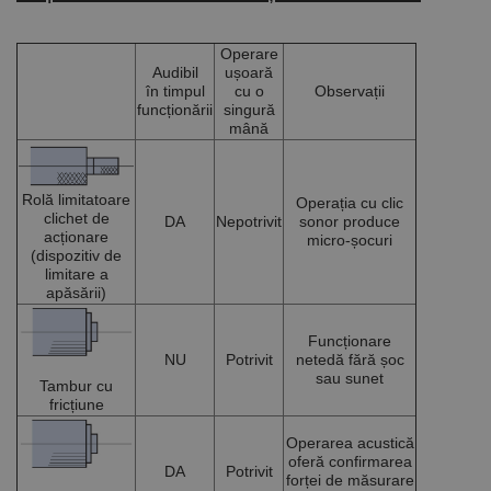
De targetare
De funcţionalitate
Neclasificate
Operare
Audibil
ușoară
Cookie-urile strict necesare permit funcționalitatea
în timpul
cu o
Observații
principală a site-ului web, cum ar fi autentificarea
funcționării
singură
utilizatorului și gestionarea contului. Site-ul web nu
mână
poate fi utilizat corect fără cookie-uri strict necesare.
Furnizor /
Nume
Expirare
Descriere
Domeniu
Rolă limitatoare
Operația cu clic
clichet de
CookieScriptConsent
1 lună
Acest cookie
CookieScript
DA
Nepotrivit
sonor produce
este utilizat
www.rocast.ro
acționare
micro-șocuri
de serviciul
(dispozitiv de
Cookie-
limitare a
Script.com
apăsării)
pentru a
aminti
preferințele
Funcționare
de
consimțământ
NU
Potrivit
netedă fără șoc
ale cookie-
sau sunet
Tambur cu
urilor
vizitatorilor.
fricțiune
Este necesar
ca bannerul
Operarea acustică
cookie
oferă confirmarea
Cookie-
DA
Potrivit
forței de măsurare
Script.com să