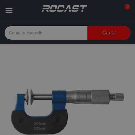
0

Cauta