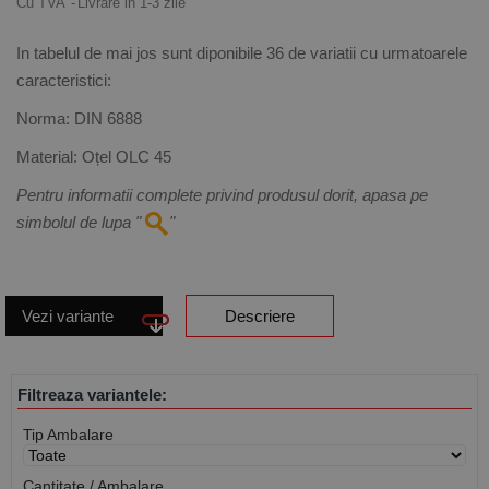
Cu TVA
Livrare in 1-3 zile
In tabelul de mai jos sunt diponibile
36
de variatii cu urmatoarele
caracteristici:
Norma:
DIN 6888
Material:
Oțel OLC 45
Pentru informatii complete privind produsul dorit, apasa pe
simbolul de lupa "
"
Vezi variante
Descriere
Filtreaza variantele:
Tip Ambalare
Cantitate / Ambalare