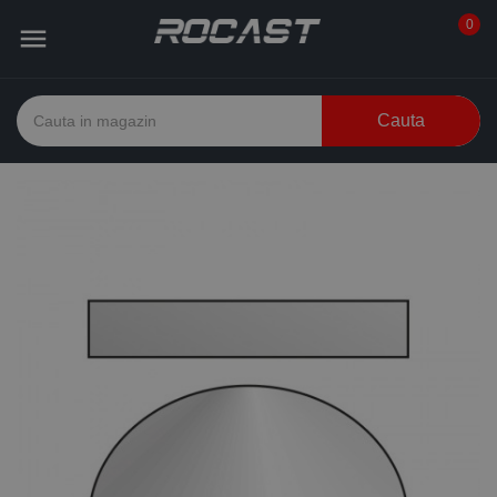
0

Cauta