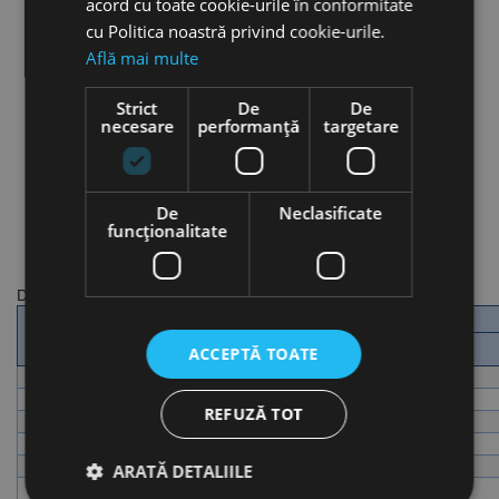
acord cu toate cookie-urile în conformitate
cu Politica noastră privind cookie-urile.
Află mai multe
Strict
De
De
necesare
performanță
targetare
De
Neclasificate
funcţionalitate
DIN 6888
Freza
b h9
h h12
L≈
d
Ø h11
ACCEPTĂ TOATE
2
2
3.7
9.66
10
10.5
3
3.7
9.66
10
10.5
REFUZĂ TOT
3
5
12.65
13
13.5
3
6.5
15.72
16
16.5
4
5
12.65
13
13.5
ARATĂ DETALIILE
4
6.5
15.73
16
16.5