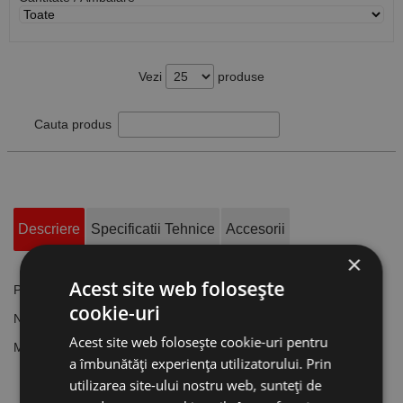
Vezi
produse
Cauta produs
Descriere
Specificatii Tehnice
Accesorii
×
Acest site web folosește
Pana circulara DIN 6888, otel OLC 45, Rocast
cookie-uri
Norma:
DIN 6888
Acest site web folosește cookie-uri pentru
Material:
Oțel OLC 45
a îmbunătăți experiența utilizatorului. Prin
utilizarea site-ului nostru web, sunteți de