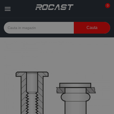
0

Cauta