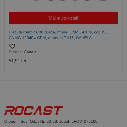
CookieScriptConsent
1 lună
Acest cookie
CookieScript
este utilizat
www.rocast.ro
de serviciul
Cookie-
Mai multe detalii
Script.com
pentru a
aminti
Placuta rombica 80 grade, model CNMG-CFM, cod ISO
preferințele
de
CNMG 120404-CFM, material TN15, CANELA
consimțământ
ale cookie-
favorite_border
urilor
Brands:
Canela
vizitatorilor.
Este necesar
ca bannerul
51,51 lei
cookie
Cookie-
Script.com să
funcționeze
corect.
Google
Privacy Policy
PHPSESSID
65 ani 8
Cookie
PHP.net
luni
generat de
www.rocast.ro
aplicații
bazate pe
limbajul PHP.
Acesta este un
identificator
de scop
general
Otopeni, Sos. Odaii Nr. 62-68, Judet ILFOV, 075100
utilizat pentru