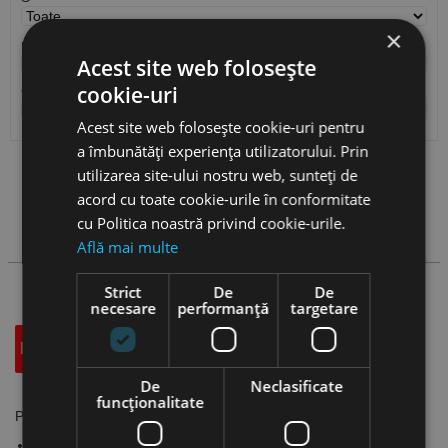
×
r
Acest site web folosește
cookie-uri
Cantitate / Ambalare
Acest site web folosește cookie-uri pentru
a îmbunătăți experiența utilizatorului. Prin
utilizarea site-ului nostru web, sunteți de
Vezi
produse
acord cu toate cookie-urile în conformitate
cu Politica noastră privind cookie-urile.
Cauta produs
Află mai multe
Strict
De
De
necesare
performanță
targetare
Descriere
Specificatii Tehnice
Accesorii
De
Neclasificate
funcţionalitate
Placute paralelipipedice 55 grade, KNUX, CANELA
Material: otel