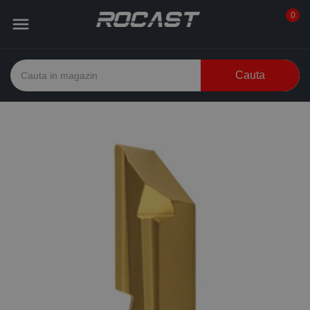
0

Cauta