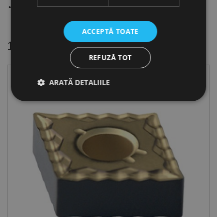
Regim de lucru otel: continuu; intermitent
ACCEPTĂ TOATE
16 alte produse
in aceeasi categorie
REFUZĂ TOT
ARATĂ DETALIILE
Strict necesare
De performanță
De targetare
De funcţionalitate
Neclasificate
Cookie-urile strict necesare permit funcționalitatea
principală a site-ului web, cum ar fi autentificarea
utilizatorului și gestionarea contului. Site-ul web nu
poate fi utilizat corect fără cookie-uri strict necesare.
Furnizor /
Nume
Expirare
Descriere
Domeniu