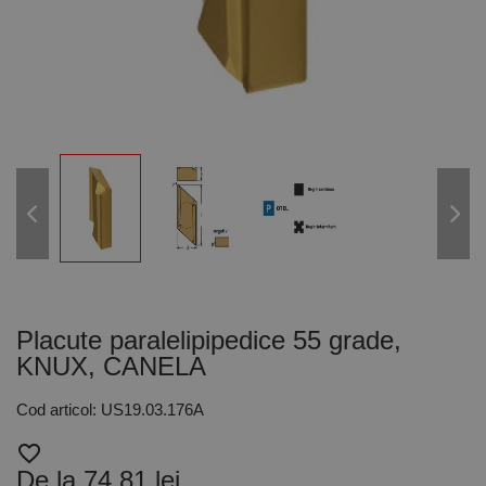
Placute paralelipipedice 55 grade,
KNUX, CANELA
Cod articol: US19.03.176A
favorite_border
De la 74,81 lei