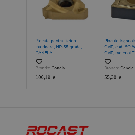
sib_cuid
_ga
uuid
MediaMat
sibautoma
_ga_DLLLWQBGGX
Placute pentru filetare
Placuta trigona
interioara, NR-55 grade,
CMF, cod ISO 
CANELA
CMF, material
favorite_border
favorite_border
Brands:
Canela
Brands:
Canela
106,19 lei
55,38 lei