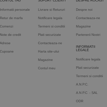
CONTUL TAU
SUPORT CLIENTI
DESPRE ROCAST
Informatii personale
Livrare si Retururi
Despre noi
Retur de marfa
Notificare legala
Contacteaza-ne
Comenzi
Termeni si conditii
Magazine
Note de credit
Plati securizate
Partenerii Nostri
Adrese
Contacteaza-ne
INFORMATII
LEGALE
Cupoane
Harta site-ului
Notificare legala
Magazine
Plati securizate
Contul meu
Termeni si conditii
A.N.P.C.
A.N.P.C. - SAL
ODR