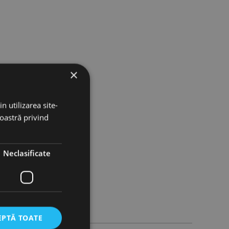
×
n utilizarea site-
noastră privind
Neclasificate
EPTĂ TOATE