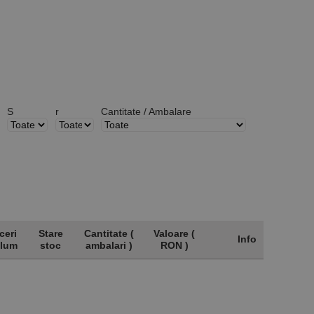
S
r
Cantitate / Ambalare
ceri
Stare
Cantitate (
Valoare (
Info
olum
stoc
ambalari )
RON )
ceri
Stare
Cantitate (
Valoare (
Info
olum
stoc
ambalari )
RON )