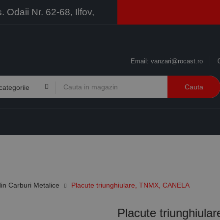
Odaii Nr. 62-68, Ilfov,
Email:
vanzari@rocast.ro
Cauta
BRANDURI
CONTACT
RESURSE
BUSINESS
in Carburi Metalice
Placute triunghiulare, TNMX, CANELA
Placute triunghiul