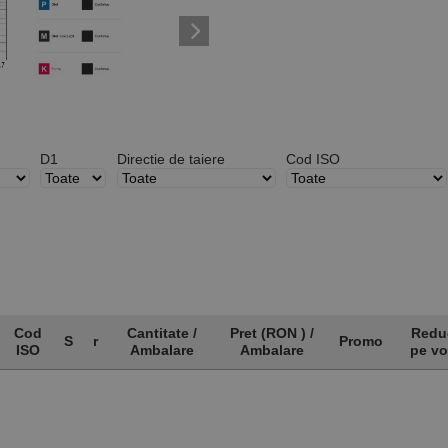
D1
Directie de taiere
Cod ISO
Cod
Cantitate /
Pret (RON ) /
Redu
S
r
Promo
ISO
Ambalare
Ambalare
pe v
Cod
S
r
Cantitate /
Pret (RON ) /
Promo
Redu
ISO
Ambalare
Ambalare
pe v