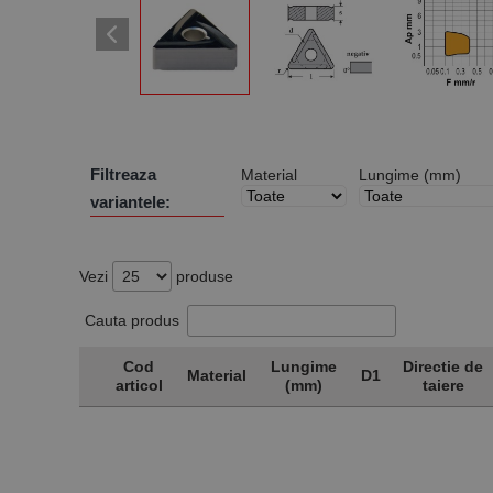
Filtreaza
Material
Lungime (mm)
variantele:
Vezi
produse
Cauta produs
Cod
Lungime
Directie de
Material
D1
articol
(mm)
taiere
Cod
Material
Lungime
D1
Directie de
articol
(mm)
taiere