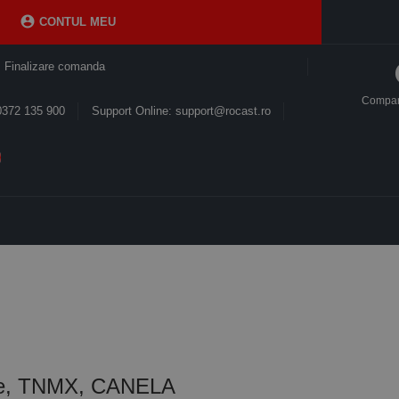

CONTUL MEU
Finalizare comanda
Compa
0372 135 900
Support Online: support@rocast.ro
are, TNMX, CANELA