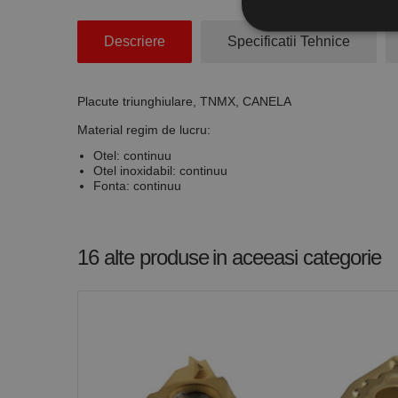
Descriere
Specificatii Tehnice
Stri
Cookie-urile strict ne
Placute triunghiulare, TNMX, CANELA
contului. Site-ul web 
Material regim de lucru:
Nume
Otel: continuu
Otel inoxidabil: continuu
CookieScriptConse
Fonta: continuu
PHPSESSID
16 alte produse
in aceeasi categorie
Nume
PrestaShop-[abcdef
Nume
Furnizor /
Nume
Domeniu