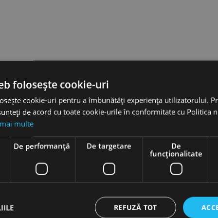
eb folosește cookie-uri
osește cookie-uri pentru a îmbunătăți experiența utilizatorului. Pri
unteți de acord cu toate cookie-urile în conformitate cu Politica 
 mai multe
e
De performanță
De targetare
De
funcţionalitate
IILE
REFUZĂ TOT
ACC