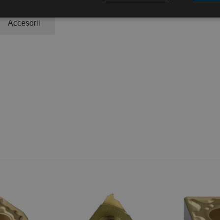
Accesorii
ct necesare
De performanță
De targetare
De funcţionalitate
Neclasif
cesare permit funcționalitatea principală a site-ului web, cum ar fi autentificarea utiliza
nu poate fi utilizat corect fără cookie-uri strict necesare.
Furnizor /
Expirare
Descriere
Domeniu
nt
1 lună
Acest cookie este utilizat de serviciul Cookie-Script.
CookieScript
preferințele de consimțământ ale cookie-urilor vizitat
www.rocast.ro
ca bannerul cookie Cookie-Script.com să funcționeze 
65 ani 8
Cookie generat de aplicații bazate pe limbajul PHP. A
PHP.net
luni
identificator de scop general utilizat pentru menținer
www.rocast.ro
sesiune ale utilizatorului. În mod normal, este un nu
aleatoriu, modul în care este utilizat poate fi specific
exemplu este menținerea stării de conectare pentru un
pagini.
Google Privacy Policy
Furnizor / Domeniu
Expirare
Furnizor
0123456789]{32}
.www.rocast.ro
11 ani 5 luni
/
Expirare
Descriere
Expirare
Descriere
Domeniu