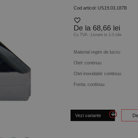
Cod articol: US19.03.187B
favorite_border
De la 68,66 lei
Cu TVA
Livrare in 1-3 zile
Material regim de lucru:
Otel: continuu
Otel inoxidabil: continuu
Fonta: continuu
Vezi variante
De