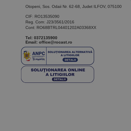
Otopeni, Sos. Odaii Nr. 62-68, Judet ILFOV, 075100
CIF: RO13535090
Reg. Com: J23/3561/2016
Cont: RO68BTRL04401202A03368XX
Tel:
0372135900
Email: office@rocast.ro