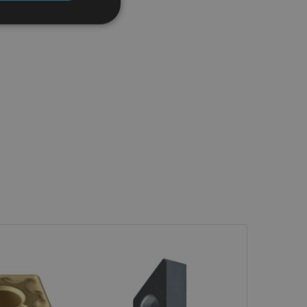
icate
torului și gestionarea
com pentru a aminti
orilor. Este necesar
corect.
cesta este un
ea variabilelor de
măr generat
 site-ului, dar un bun
 utilizator între
Descriere