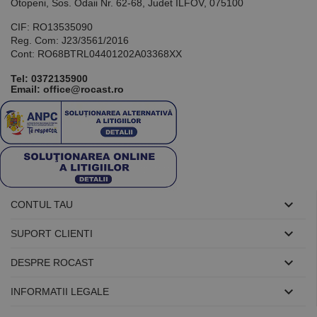
utilizat pentru
Otopeni, Sos. Odaii Nr. 62-68, Judet ILFOV, 075100
menținerea
variabilelor de
CIF: RO13535090
sesiune ale
Reg. Com: J23/3561/2016
utilizatorului.
În mod
Cont: RO68BTRL04401202A03368XX
normal, este
un număr
Tel:
0372135900
generat
Email: office@rocast.ro
aleatoriu,
modul în care
este utilizat
poate fi
specific site-
ului, dar un
bun exemplu
este
menținerea
stării de
conectare
pentru un

CONTUL TAU
utilizator între
pagini.

SUPORT CLIENTI

DESPRE ROCAST
Furnizor /

Nume
Expirare
Descriere
INFORMATII LEGALE
Domeniu
Furnizor
PrestaShop-
.www.rocast.ro
11 ani 5