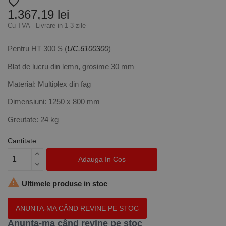
favorite_border
1.367,19 lei
Cu TVA
Livrare in 1-3 zile
Pentru HT 300 S (
UC.6100300
)
Blat de lucru din lemn, grosime 30 mm
Material: Multiplex din fag
Dimensiuni: 1250 x 800 mm
Greutate: 24 kg
Cantitate
Adauga In Cos

Ultimele produse in stoc
ANUNTA-MA CÂND REVINE PE STOC
Anunta-ma când revine pe stoc