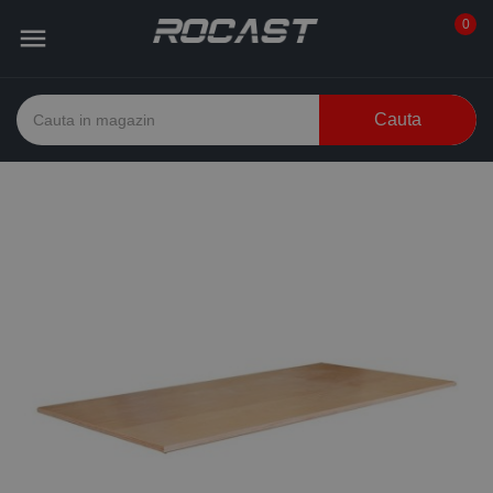
0

Cauta