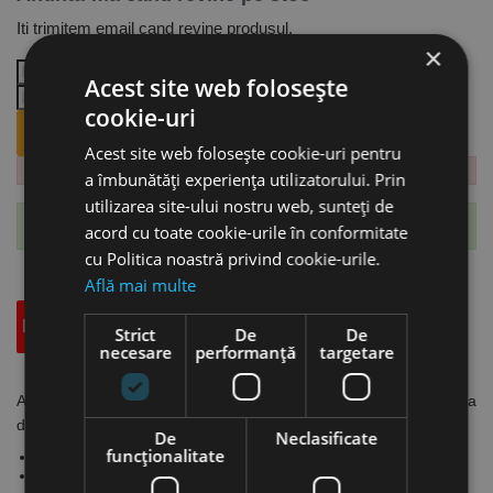
Iti trimitem email cand revine produsul.
×
Acest site web folosește
cookie-uri
ANUNTA-MA CÂND REVINE PE STOC.
Acest site web folosește cookie-uri pentru
a îmbunătăți experiența utilizatorului. Prin
utilizarea site-ului nostru web, sunteți de
Te-ai abonat cu succes la acest produs.
acord cu toate cookie-urile în conformitate
cu Politica noastră privind cookie-urile.
Află mai multe
Descriere
Specificatii Tehnice
Accesorii
Strict
De
De
necesare
performanță
targetare
Accesoriu - Blat de lucru din lemn, grosime 30 mm, pentru masa
de lucru cu inaltime variabila modelul HT 300 S, Unicraft
De
Neclasificate
funcţionalitate
Blat de lucru din lemn, grosime 30 mm
Material: Multiplex din fag