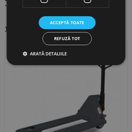
Dimensiuni: 1250 x 800 mm
Greutate: 24 kg
ACCEPTĂ TOATE
16 alte produse
in aceeasi categorie
REFUZĂ TOT
Stoc epuizat
ARATĂ DETALIILE
Strict necesare
De performanță
De targetare
De funcţionalitate
Neclasificate
Cookie-urile strict necesare permit funcționalitatea
principală a site-ului web, cum ar fi autentificarea
utilizatorului și gestionarea contului. Site-ul web nu
poate fi utilizat corect fără cookie-uri strict necesare.
Furnizor /
Nume
Expirare
Descriere