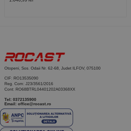
luni
generat de
www.rocast.ro
aplicații
bazate pe
limbajul PHP.
Acesta este un
identificator
de scop
general
utilizat pentru
menținerea
variabilelor de
sesiune ale
utilizatorului.
În mod
normal, este
un număr
generat
Otopeni, Sos. Odaii Nr. 62-68, Judet ILFOV, 075100
aleatoriu,
modul în care
CIF: RO13535090
este utilizat
poate fi
Reg. Com: J23/3561/2016
specific site-
Cont: RO68BTRL04401202A03368XX
ului, dar un
bun exemplu
Tel:
0372135900
este
Email: office@rocast.ro
menținerea
stării de
conectare
pentru un
utilizator între
pagini.