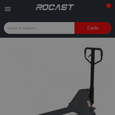
0

Cauta