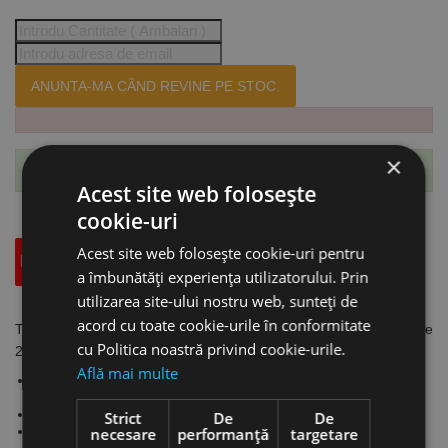
ANUNTA-MA CÂND REVINE PE STOC.
×
Te-ai abonat cu succes la acest produs.
Acest site web folosește
cookie-uri
Acest site web folosește cookie-uri pentru
Descriere
Specificatii Tehnice
Accesorii
a îmbunătăți experiența utilizatorului. Prin
utilizarea site-ului nostru web, sunteți de
acord cu toate cookie-urile în conformitate
Transpalet standard, model PHW 2508 DF, capacitate de ridicare
cu Politica noastră privind cookie-urile.
2.5 tone, L x l x h 1540 x 550 x 1210 mm, 65 kg, Unicraft
Află mai multe
Viteză de coborâre reglabilă continuu prin intermediul unei
supape de siguranţă de mare sensibilitate
Cadru şi tălpi robuste, construcţie monobloc
Strict
De
De
3 funcţii de operare (ridicare, coborâre, poziţie neutră)
necesare
performanță
targetare