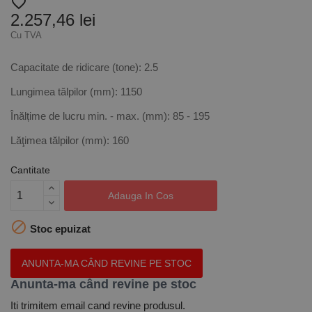
favorite_border
2.257,46 lei
Cu TVA
Capacitate de ridicare (tone): 2.5
Lungimea tălpilor (mm): 1150
Înălțime de lucru min. - max. (mm): 85 - 195
Lăţimea tălpilor (mm): 160
Cantitate
Adauga In Cos

Stoc epuizat
ANUNTA-MA CÂND REVINE PE STOC
Anunta-ma când revine pe stoc
Iti trimitem email cand revine produsul.