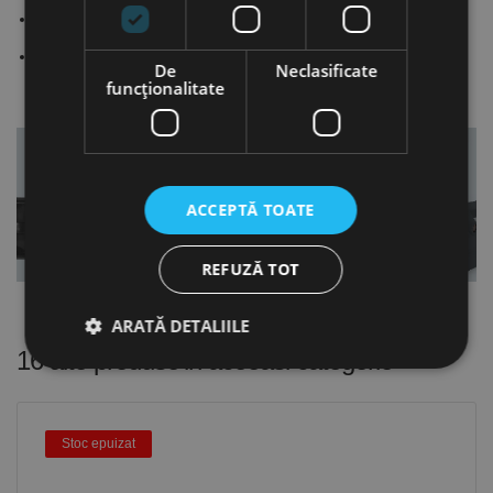
acţionabile printr-un singur mâner
Rulmenţi de precizie, care nu necesită mentenanţă, pe toate
rolele
Se utilizează numai pe suprafețe plane și netede
De
Neclasificate
funcţionalitate
ACCEPTĂ TOATE
REFUZĂ TOT
ARATĂ DETALIILE
16 alte produse
in aceeasi categorie
Strict necesare
De performanță
Stoc epuizat
De targetare
De funcţionalitate
Neclasificate