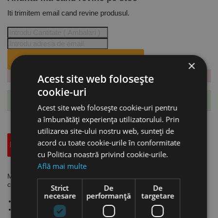
Iti trimitem email cand revine produsul.
ANUNTA-MA CÂND REVINE PE STOC.
×
Acest site web folosește
cookie-uri
Te-ai abonat cu succes la acest produs.
Acest site web folosește cookie-uri pentru
a îmbunătăți experiența utilizatorului. Prin
utilizarea site-ului nostru web, sunteți de
acord cu toate cookie-urile în conformitate
Descriere
Specificatii Tehnice
Accesorii
cu Politica noastră privind cookie-urile.
Află mai multe
Masa de lucru cu inaltime variabila, model SHT 1001 U,
capacitate de ridicare 1 tona, L x l 1450 x 1140 mm, UNICRAFT
Strict
De
De
necesare
performanță
targetare
Mese de lucru cu inaltime variabila cu platforma inchisa.
Model ergonomic cu posibilitatea reglarii mesei la inaltimea
optima de lucru.