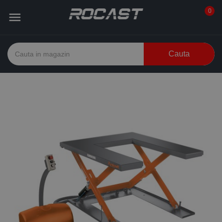
0

Cauta