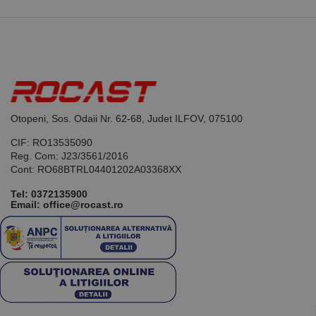
bazate pe
limbajul PHP.
Acesta este un
identificator
de scop
general
utilizat pentru
menținerea
variabilelor de
sesiune ale
utilizatorului.
În mod
Otopeni, Sos. Odaii Nr. 62-68, Judet ILFOV, 075100
normal, este
un număr
generat
CIF: RO13535090
aleatoriu,
Reg. Com: J23/3561/2016
modul în care
este utilizat
Cont: RO68BTRL04401202A03368XX
poate fi
specific site-
Tel:
0372135900
ului, dar un
Email: office@rocast.ro
bun exemplu
este
menținerea
stării de
conectare
pentru un
utilizator între
pagini.