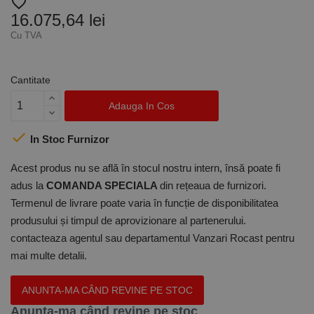
favorite_border
16.075,64 lei
Cu TVA
Cantitate
Adauga In Cos

In Stoc Furnizor
Acest produs nu se află în stocul nostru intern, însă poate fi
adus la
COMANDA SPECIALA
din rețeaua de furnizori.
Termenul de livrare poate varia în funcție de disponibilitatea
produsului și timpul de aprovizionare al partenerului.
contacteaza agentul sau departamentul Vanzari Rocast pentru
mai multe detalii.
ANUNTA-MA CÂND REVINE PE STOC
Anunta-ma când revine pe stoc