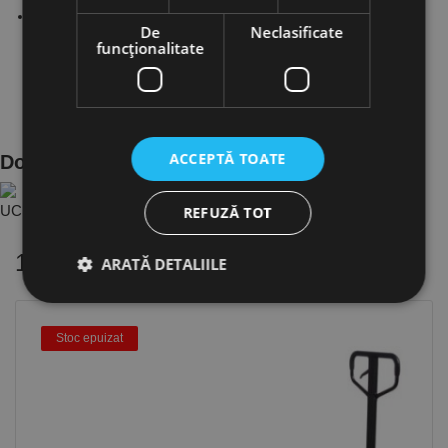
Unitate de control separat cu 3 metri de cablu, cu butoane de
De
Neclasificate
actionare si comutator de oprire de urgenta.
funcţionalitate
ACCEPTĂ TOATE
Documente Produs
UC.6153100 - Pl..c0025432 ro.PDF
REFUZĂ TOT
16 alte produse
in aceeasi categorie
ARATĂ DETALIILE
Stoc epuizat
Strict necesare
De performanță
De targetare
De funcţionalitate
Neclasificate
Cookie-urile strict necesare permit funcționalitatea