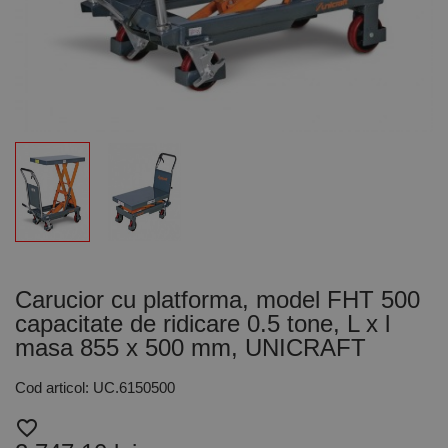
Carucior cu platforma, model FHT 500
capacitate de ridicare 0.5 tone, L x l
masa 855 x 500 mm, UNICRAFT
Cod articol: UC.6150500
favorite_border