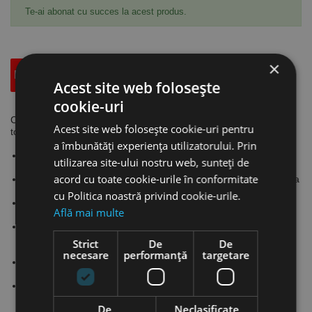
Te-ai abonat cu succes la acest produs.
×
Descriere
Specificatii Tehnice
Accesorii
Acest site web folosește
cookie-uri
Carucior cu platforma, model FHT 500 capacitate de ridicare 0.5
Acest site web folosește cookie-uri pentru
tone, L x l masa 855 x 500 mm, UNICRAFT
a îmbunătăți experiența utilizatorului. Prin
Carucior mobil cu masa reglabila pe inaltime, constructie
utilizarea site-ului nostru web, sunteți de
robusta.
acord cu toate cookie-urile în conformitate
Actionare cu pedala ce permite pozitionarea mesei la inaltimea
dorita.
cu Politica noastră privind cookie-urile.
Ridicarea poate fi operat cu usurinta atat cu mana cat si cu
Află mai multe
piciorul (pedala).
Role pivotante robuste cu diametrul de Ø 127 mm, prevazute
cu dispozitive de blocare pentru siguranta in timpul operatiilor
Strict
De
De
de incarcare / descarcare.
necesare
performanță
targetare
Supapa de siguranta pentru protectia pompei si operatorului
impotriva suprasolicitarii.
Se utilizeaza numai pe suprafete plane si netede.
De
Neclasificate