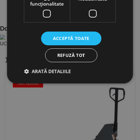
funcţionalitate
Documente Produs
ACCEPTĂ TOATE
UC.6150500 - Ca..7e7a312b ro.PDF
REFUZĂ TOT
16 alte produse
in aceeasi categorie
ARATĂ DETALIILE
Stoc epuizat
Strict necesare
De performanță
De targetare
De funcţionalitate
Neclasificate
Cookie-urile strict necesare permit funcționalitatea
principală a site-ului web, cum ar fi autentificarea
utilizatorului și gestionarea contului. Site-ul web nu