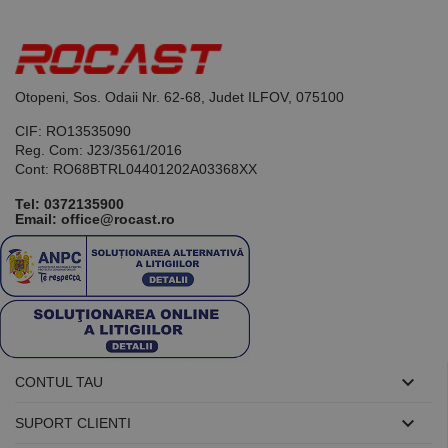
identificator
de scop
general
utilizat pentru
menținerea
variabilelor de
sesiune ale
Otopeni, Sos. Odaii Nr. 62-68, Judet ILFOV, 075100
utilizatorului.
În mod
CIF: RO13535090
normal, este
un număr
Reg. Com: J23/3561/2016
generat
Cont: RO68BTRL04401202A03368XX
aleatoriu,
modul în care
este utilizat
Tel:
0372135900
poate fi
Email: office@rocast.ro
specific site-
ului, dar un
bun exemplu
este
menținerea
stării de
conectare
pentru un
utilizator între
pagini.

CONTUL TAU

SUPORT CLIENTI