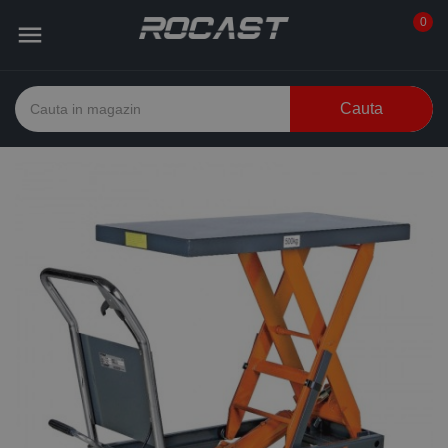
0

Cauta