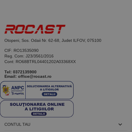
Acesta este un
identificator
de scop
general
utilizat pentru
menținerea
variabilelor de
sesiune ale
utilizatorului.
Otopeni, Sos. Odaii Nr. 62-68, Judet ILFOV, 075100
În mod
normal, este
un număr
CIF: RO13535090
generat
Reg. Com: J23/3561/2016
aleatoriu,
modul în care
Cont: RO68BTRL04401202A03368XX
este utilizat
poate fi
Tel:
0372135900
specific site-
Email: office@rocast.ro
ului, dar un
bun exemplu
este
menținerea
stării de
conectare
pentru un
utilizator între
pagini.

CONTUL TAU