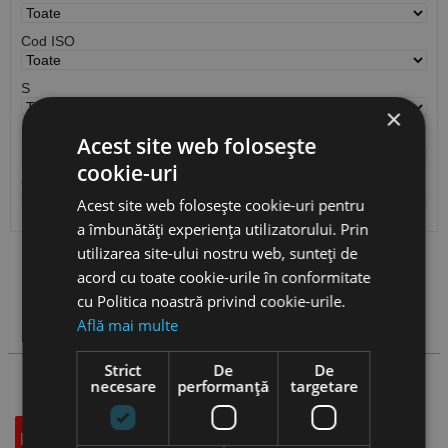
Cod ISO
S
×
r
Acest site web folosește
cookie-uri
Cantitate / Ambalare
Acest site web folosește cookie-uri pentru
a îmbunătăți experiența utilizatorului. Prin
utilizarea site-ului nostru web, sunteți de
Vezi
produse
acord cu toate cookie-urile în conformitate
cu Politica noastră privind cookie-urile.
Cauta produs
Află mai multe
Strict
De
De
necesare
performanță
targetare
Descriere
Specificatii Tehnice
Accesorii