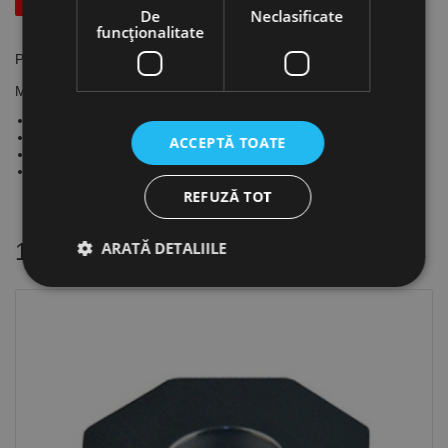
De
Neclasificate
funcţionalitate
Placute triunghiulare, TCMW, CANELA
Material regim de lucru:
Otel: intermitent
Otel inoxidabil: intermitent
ACCEPTĂ TOATE
Fonta: intermitent ; partial intermitent
Neferoase: partial intermitent
REFUZĂ TOT
ARATĂ DETALIILE
16 alte produse
in aceeasi categorie
Strict necesare
De performanță
De targetare
De funcţionalitate
Neclasificate
Cookie-urile strict necesare permit funcționalitatea
principală a site-ului web, cum ar fi autentificarea