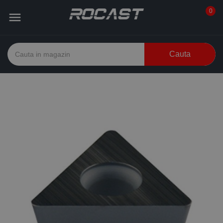
0

Cauta