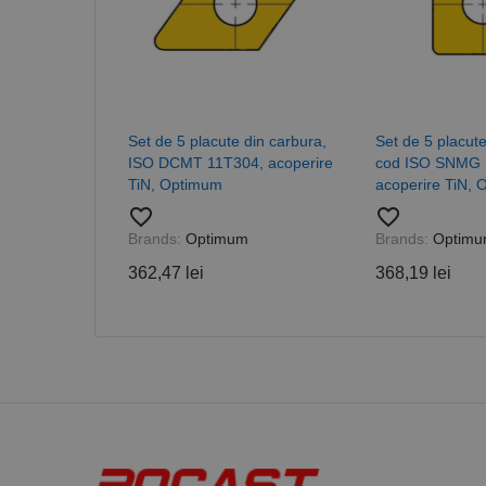
_ga_DLLLWQBGGX
Set de 5 placute din carbura,
Set de 5 placute
ISO DCMT 11T304, acoperire
cod ISO SNMG 
TiN, Optimum
acoperire TiN,
favorite_border
favorite_border
Brands:
Optimum
Brands:
Optim
362,47 lei
368,19 lei