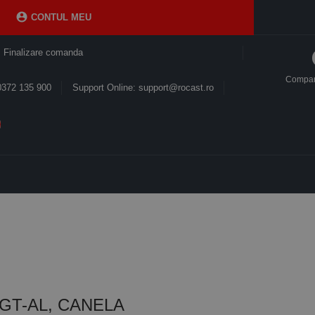

CONTUL MEU
Finalizare comanda
Compa
0372 135 900
Support Online: support@rocast.ro
SCGT-AL, CANELA