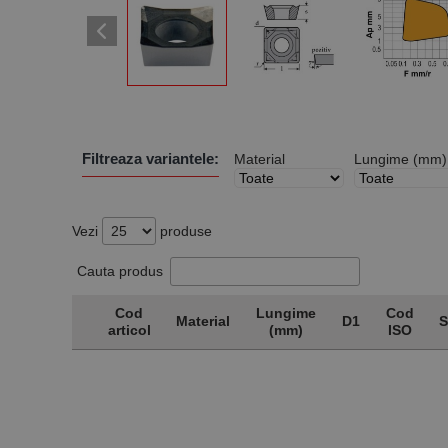
Filtreaza variantele:
Material
Lungime (mm)
Vezi
produse
Cauta produs
Cod
Lungime
Cod
Material
D1
S
articol
(mm)
ISO
Cod
Material
Lungime
D1
Cod
S
articol
(mm)
ISO