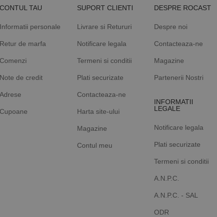
CONTUL TAU
SUPORT CLIENTI
DESPRE ROCAST
Informatii personale
Livrare si Retururi
Despre noi
Retur de marfa
Notificare legala
Contacteaza-ne
Comenzi
Termeni si conditii
Magazine
Note de credit
Plati securizate
Partenerii Nostri
Adrese
Contacteaza-ne
INFORMATII
LEGALE
Cupoane
Harta site-ului
Notificare legala
Magazine
Plati securizate
Contul meu
Termeni si conditii
A.N.P.C.
A.N.P.C. - SAL
ODR