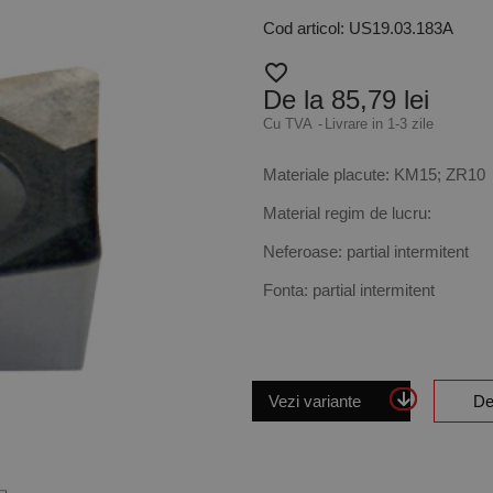
Cod articol: US19.03.183A
favorite_border
De la 85,79 lei
Cu TVA
Livrare in 1-3 zile
Materiale placute: KM15; ZR10
Material regim de lucru:
Neferoase: partial intermitent
Fonta: partial intermitent
Vezi variante
De