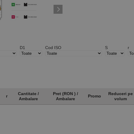
D1
Cod ISO
S
r
Cantitate /
Pret (RON ) /
Reduceri pe
r
Promo
Ambalare
Ambalare
volum
r
Cantitate /
Pret (RON ) /
Promo
Reduceri pe
Ambalare
Ambalare
volum