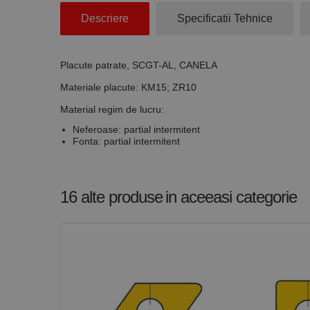
Descriere
Specificatii Tehnice
Stri
Cookie-urile strict ne
contului. Site-ul web 
Placute patrate, SCGT-AL, CANELA
Nume
Materiale placute: KM15; ZR10
CookieScriptConse
Material regim de lucru:
Neferoase: partial intermitent
Fonta: partial intermitent
PHPSESSID
16 alte produse
in aceeasi categorie
Nume
PrestaShop-[abcdef
Nume
Furnizor /
Nume
Domeniu
sib_cuid
_ga
uuid
MediaMat
sibautoma