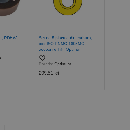
în fiecare solicitare
 despre vizitatori,
a starea sesiunii.
de, RDHW,
Set de 5 placute din carbura,
Placute pentru
cod ISO RNMG 1605MO,
exterioara, E
acoperire TiN, Optimum
CANELA
favorite_border
favorite_border
a
Brands:
Optimum
Brands:
Cane
299,51 lei
106,32 lei