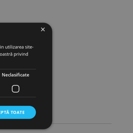
×
n utilizarea site-
noastră privind
Neclasificate
EPTĂ TOATE