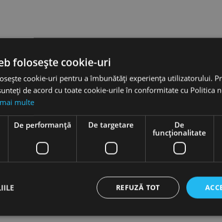
eb folosește cookie-uri
osește cookie-uri pentru a îmbunătăți experiența utilizatorului. Pri
unteți de acord cu toate cookie-urile în conformitate cu Politica 
 mai multe
e
De performanță
De targetare
De
funcţionalitate
IILE
REFUZĂ TOT
ACC