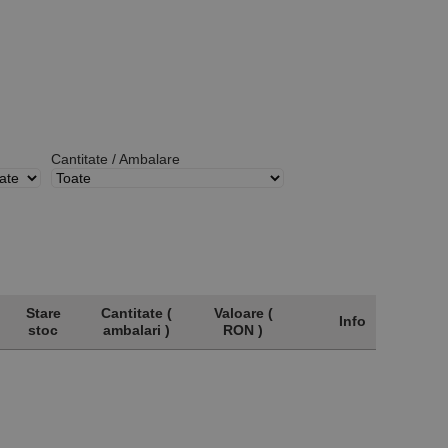
Cantitate / Ambalare
Stare
Cantitate (
Valoare (
Info
stoc
ambalari )
RON )
Stare
Cantitate (
Valoare (
Info
stoc
ambalari )
RON )