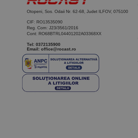
Otopeni, Sos. Odaii Nr. 62-68, Judet ILFOV, 075100
CIF: RO13535090
Reg. Com: J23/3561/2016
Cont: RO68BTRL04401202A03368XX
Tel:
0372135900
Email: office@rocast.ro