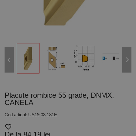
Placute rombice 55 grade, DNMX,
CANELA
Cod articol: US19.03.181E
favorite_border
De la 84,19 lei