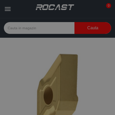
0

Cauta