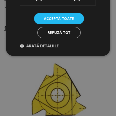
Material regim de lucru
Otel: continuu
ACCEPTĂ TOATE
16 alte produse
in aceeasi categorie
REFUZĂ TOT
ARATĂ DETALIILE
Strict necesare
De performanță
De targetare
De funcţionalitate
Neclasificate
Cookie-urile strict necesare permit funcționalitatea
principală a site-ului web, cum ar fi autentificarea
utilizatorului și gestionarea contului. Site-ul web nu
poate fi utilizat corect fără cookie-uri strict necesare.
Furnizor /
Nume
Expirare
Descriere
Domeniu