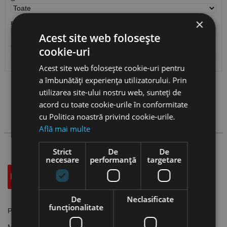
×
r
Acest site web folosește
Cantitate / Ambalare
cookie-uri
Acest site web folosește cookie-uri pentru
a îmbunătăți experiența utilizatorului. Prin
Vezi
produse
utilizarea site-ului nostru web, sunteți de
acord cu toate cookie-urile în conformitate
cu Politica noastră privind cookie-urile.
Cauta produs
Află mai multe
Strict
De
De
necesare
performanță
targetare
Descriere
Specificatii Tehnice
Accesorii
De
Neclasificate
funcţionalitate
Placute rombice 55 grade, DNMX, CANELA