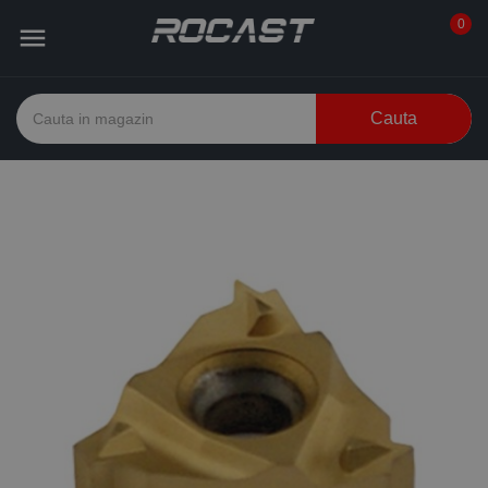
0

Cauta