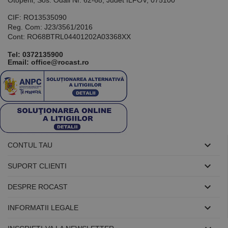
Otopeni, Sos. Odaii Nr. 62-68, Judet ILFOV, 075100
utilizat pentru
menținerea
variabilelor de
CIF: RO13535090
sesiune ale
Reg. Com: J23/3561/2016
utilizatorului.
În mod
Cont: RO68BTRL04401202A03368XX
normal, este
un număr
Tel:
0372135900
generat
Email: office@rocast.ro
aleatoriu,
modul în care
este utilizat
poate fi
specific site-
ului, dar un
bun exemplu
este
menținerea
stării de
conectare
pentru un

CONTUL TAU
utilizator între
pagini.

SUPORT CLIENTI

DESPRE ROCAST
Furnizor /

INFORMATII LEGALE
Nume
Expirare
Descriere
Domeniu
Furnizor
PrestaShop-
.www.rocast.ro
11 ani 5