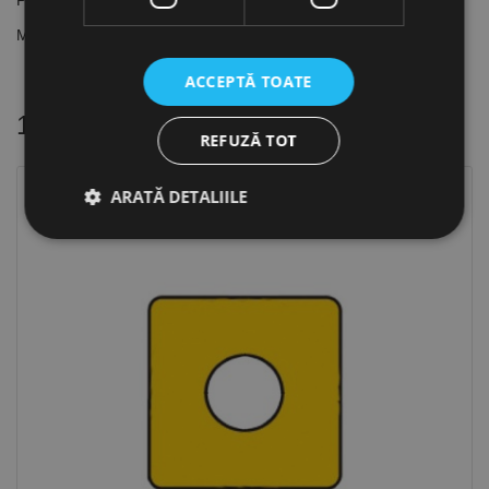
Pozitie suport: dreapta
Material: TIN25
ACCEPTĂ TOATE
16 alte produse
in aceeasi categorie
REFUZĂ TOT
ARATĂ DETALIILE
Strict necesare
De performanță
De targetare
De funcţionalitate
Neclasificate
Cookie-urile strict necesare permit funcționalitatea
principală a site-ului web, cum ar fi autentificarea
utilizatorului și gestionarea contului. Site-ul web nu
poate fi utilizat corect fără cookie-uri strict necesare.
Furnizor /
Nume
Expirare
Descriere
Domeniu