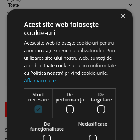
×
Cantitate / Ambalare
Acest site web folosește
Pozitie suport
cookie-uri
Acest site web folosește cookie-uri pentru
a îmbunătăți experiența utilizatorului. Prin
Vezi
produse
utilizarea site-ului nostru web, sunteți de
acord cu toate cookie-urile în conformitate
cu Politica noastră privind cookie-urile.
Cauta produs
Află mai multe
Strict
De
De
necesare
performanță
targetare
Descriere
Specificatii Tehnice
Accesorii
De
Neclasificate
funcţionalitate
Suporti cu placute amovibile pentru filetare interioara, CANELA