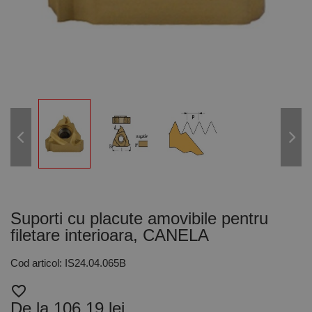
Suporti cu placute amovibile pentru
filetare interioara, CANELA
Cod articol: IS24.04.065B
favorite_border
De la 106,19 lei