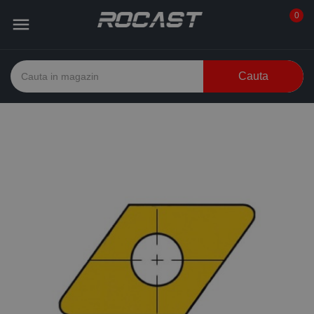
0

Cauta