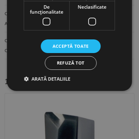
De
Neclasificate
funcţionalitate
Cu plăcuțe din carbură
Acoperire TiN
Compatibile cu cutitul de strung 5 din "Set 11" - MG.3441672
ACCEPTĂ TOATE
Compatibile cu cutitul de strung 5 din "Set 12" - MG.3441674
REFUZĂ TOT
ARATĂ DETALIILE
16 alte produse
in aceeasi categorie
Strict necesare
De performanță
De targetare
De funcţionalitate
Neclasificate
Cookie-urile strict necesare permit funcționalitatea
principală a site-ului web, cum ar fi autentificarea