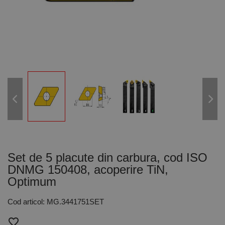
Set de 5 placute din carbura, cod ISO
DNMG 150408, acoperire TiN,
Optimum
Cod articol: MG.3441751SET
favorite_border