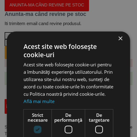
ANUNTA-MA CÂND REVINE PE STOC
Anunta-ma când revine pe stoc
Iti trimitem email cand revine produsul.
×
Acest site web folosește
ANUNTA-MA CÂND REVINE PE STOC.
cookie-uri
Acest site web folosește cookie-uri pentru
a îmbunătăți experiența utilizatorului. Prin
utilizarea site-ului nostru web, sunteți de
Te-ai abonat cu succes la acest produs.
acord cu toate cookie-urile în conformitate
cu Politica noastră privind cookie-urile.
Află mai multe
Descriere
Specificatii Tehnice
Accesorii
Strict
De
De
necesare
performanță
targetare
Set de 5 placute din carbura, cod ISO DNMG 150408, acoperire
TiN, Optimum