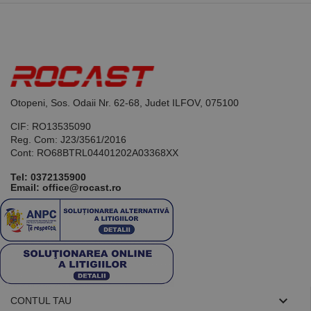
limbajul PHP.
Acesta este un
identificator
de scop
general
utilizat pentru
menținerea
variabilelor de
sesiune ale
utilizatorului.
În mod
Otopeni, Sos. Odaii Nr. 62-68, Judet ILFOV, 075100
normal, este
un număr
CIF: RO13535090
generat
aleatoriu,
Reg. Com: J23/3561/2016
modul în care
Cont: RO68BTRL04401202A03368XX
este utilizat
poate fi
Tel:
0372135900
specific site-
Email: office@rocast.ro
ului, dar un
bun exemplu
este
menținerea
stării de
conectare
pentru un
utilizator între
pagini.

CONTUL TAU