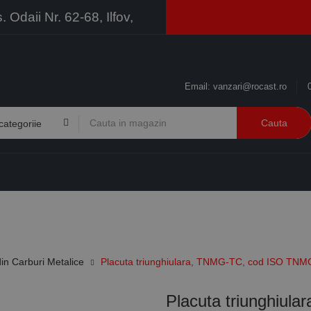
Odaii Nr. 62-68, Ilfov,
Email:
vanzari@rocast.ro
Cauta
BRANDURI
CONTACT
RESURSE
BUSINESS
in Carburi Metalice
Placuta triunghiulara, TNMG-TC, cod ISO TN
Placuta triunghiu