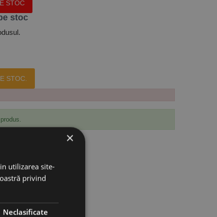
PE STOC
pe stoc
odusul.
E STOC.
 produs.
×
n utilizarea site-
noastră privind
Neclasificate