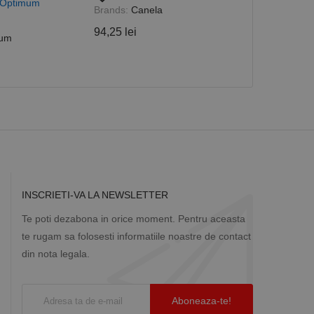
, Optimum
 utilizator între
Brands:
Canela
Brands:
Cane
94,25 lei
83,74 lei
um
Descriere
ă prin colectarea
ics - care este o
b de date privind
i frecvent utilizat.
rță parte sau de un
rin atribuirea unui
în fiecare solicitare
 despre vizitatori,
a starea sesiunii.
INSCRIETI-VA LA NEWSLETTER
Te poti dezabona in orice moment. Pentru aceasta
te rugam sa folosesti informatiile noastre de contact
din nota legala.