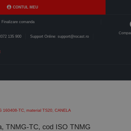

CONTUL MEU
Finalizare comanda
Compa
0372 135 900
Support Online: support@rocast.ro
MG 160408-TC, material TS20, CANELA
lara, TNMG-TC, cod ISO TNMG