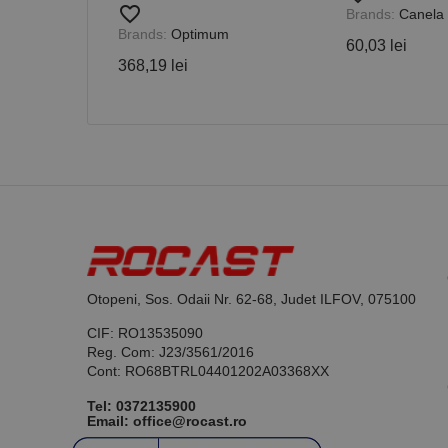
favorite_border
Brands:
Canela
Brands:
Optimum
60,03 lei
368,19 lei
Nume
PrestaShop-[abcdef
Nume
Furnizor /
Nume
Domeniu
sib_cuid
_ga
uuid
MediaMat
sibautoma
_ga_DLLLWQBGGX
Otopeni, Sos. Odaii Nr. 62-68, Judet ILFOV, 075100
CIF: RO13535090
Reg. Com: J23/3561/2016
Cont: RO68BTRL04401202A03368XX
Tel:
0372135900
Email: office@rocast.ro