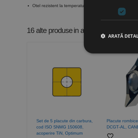
Otel rezistent la temperatura: intermitent
16 alte produse
in aceeasi categorie
ARATĂ DETAL
Stri
Cookie-urile strict ne
contului. Site-ul web 
Nume
CookieScriptConse
Set de 5 placute din carbura,
Placute rombice
PHPSESSID
cod ISO SNMG 150608,
DCGT-AL, CAN
acoperire TiN, Optimum
favorite_border