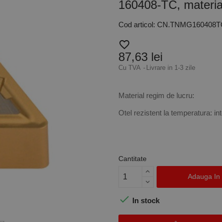
160408-TC, materi
Cod articol: CN.TNMG160408
favorite_border
87,63 lei
Cu TVA
Livrare in 1-3 zile
Material regim de lucru:
Otel rezistent la temperatura: in
Cantitate
Adauga In

In stock