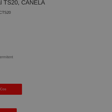
al TS20, CANELA
TCTS20
termitent
 Cos