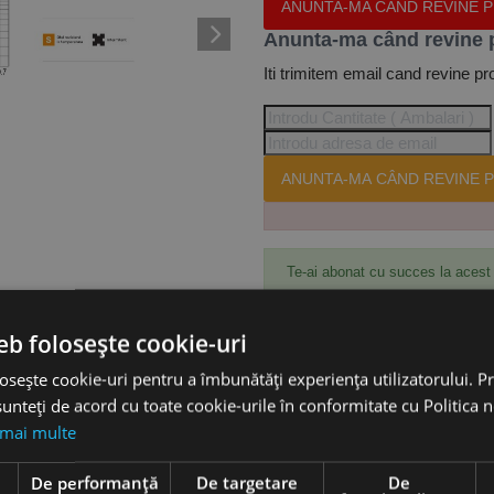
ANUNTA-MA CÂND REVINE 
Anunta-ma când revine 
Iti trimitem email cand revine pr
ANUNTA-MA CÂND REVINE P
Te-ai abonat cu succes la acest
eb folosește cookie-uri
Accesorii
osește cookie-uri pentru a îmbunătăți experiența utilizatorului. Pri
unteți de acord cu toate cookie-urile în conformitate cu Politica 
 mai multe
-TC, material TS20, CANELA
e
De performanță
De targetare
De