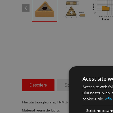
Acest site w
Descriere
Specificatii Tehnice
Acest site web fol
ului nostru web, s
cookie-urile.
Află
Placuta triunghiulara, TNMG-TC, cod ISO TNMG 160408
Strict necesar
Material regim de lucru: