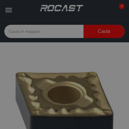
0

Cauta