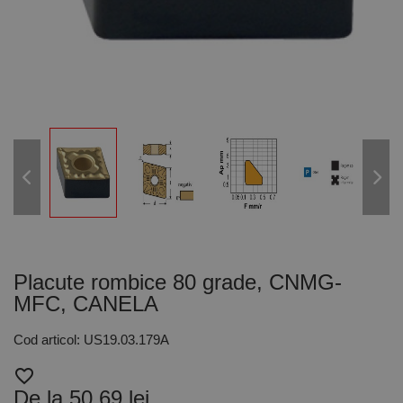
Placute rombice 80 grade, CNMG-
MFC, CANELA
Cod articol: US19.03.179A
favorite_border
De la 50,69 lei