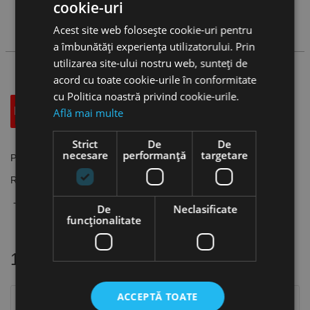
cookie-uri
Acest site web folosește cookie-uri pentru
Cauta produs
a îmbunătăți experiența utilizatorului. Prin
utilizarea site-ului nostru web, sunteți de
acord cu toate cookie-urile în conformitate
cu Politica noastră privind cookie-urile.
Descriere
Specificatii Tehnice
Accesorii
Află mai multe
Strict
De
De
necesare
performanță
targetare
Placute rombice 80 grade, CNMG-MFC, CANELA
Regim material de lucru:
- Otel: continuu; intermitent
De
Neclasificate
funcţionalitate
16 alte produse
in aceeasi categorie
ACCEPTĂ TOATE