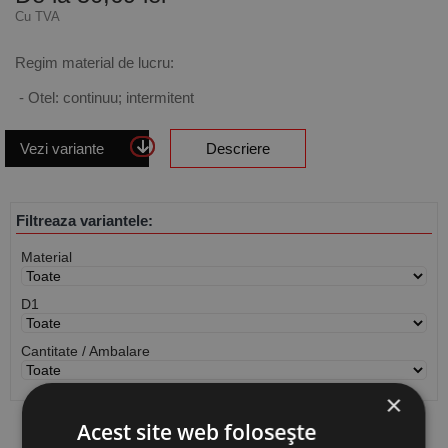
Cu TVA
Regim material de lucru:
- Otel: continuu; intermitent
Vezi variante
Descriere
Filtreaza variantele:
Material
D1
Cantitate / Ambalare
×
Acest site web folosește
Vezi
produse