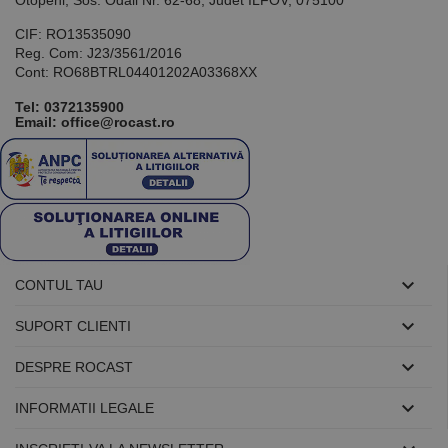
Otopeni, Sos. Odaii Nr. 62-68, Judet ILFOV, 075100
utilizat pentru
menținerea
variabilelor de
CIF: RO13535090
sesiune ale
Reg. Com: J23/3561/2016
utilizatorului.
În mod
Cont: RO68BTRL04401202A03368XX
normal, este
un număr
Tel:
0372135900
generat
Email: office@rocast.ro
aleatoriu,
modul în care
este utilizat
poate fi
specific site-
ului, dar un
bun exemplu
este
menținerea
stării de
conectare
pentru un

CONTUL TAU
utilizator între
pagini.

SUPORT CLIENTI

DESPRE ROCAST
Furnizor /

INFORMATII LEGALE
Nume
Expirare
Descriere
Domeniu
Furnizor
PrestaShop-
.www.rocast.ro
11 ani 5