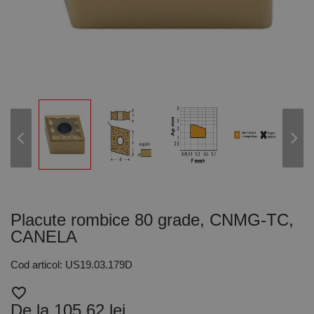
Placute rombice 80 grade, CNMG-TC,
CANELA
Cod articol: US19.03.179D
favorite_border
De la 105,62 lei