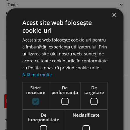
×
r
Acest site web folosește
Cantitate / Ambalare
cookie-uri
Acest site web folosește cookie-uri pentru
a îmbunătăți experiența utilizatorului. Prin
Vezi
produse
utilizarea site-ului nostru web, sunteți de
acord cu toate cookie-urile în conformitate
cu Politica noastră privind cookie-urile.
Cauta produs
Află mai multe
Strict
De
De
necesare
performanță
targetare
Descriere
Specificatii Tehnice
Accesorii
De
Neclasificate
funcţionalitate
Placute rombice 80 grade, CNMG-TC, CANELA