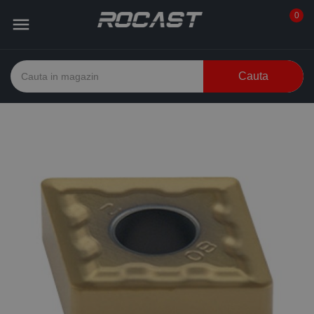
0

Cauta