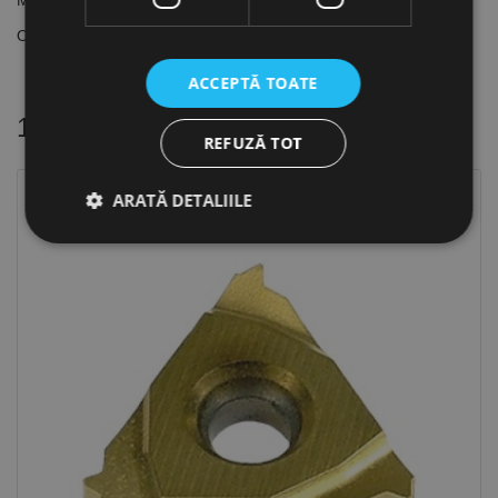
Material regim de lucru:
Otel rezistent la temperatura: regim intermitent
ACCEPTĂ TOATE
16 alte produse
in aceeasi categorie
REFUZĂ TOT
ARATĂ DETALIILE
Strict necesare
De performanță
De targetare
De funcţionalitate
Neclasificate
Cookie-urile strict necesare permit funcționalitatea
principală a site-ului web, cum ar fi autentificarea
utilizatorului și gestionarea contului. Site-ul web nu
poate fi utilizat corect fără cookie-uri strict necesare.
Furnizor /
Nume
Expirare
Descriere
Domeniu