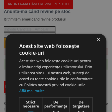
ANUNTA-MA CÂND REVINE PE STOC
Anunta-ma când revine pe stoc
Iti trimitem email cand revine produsul.
×
ANUNTA-MA CÂND REVINE PE STOC.
Acest site web folosește
cookie-uri
Acest site web folosește cookie-uri pentru
Te-ai abonat cu succes la acest produs.
a îmbunătăți experiența utilizatorului. Prin
utilizarea site-ului nostru web, sunteți de
acord cu toate cookie-urile în conformitate
cu Politica noastră privind cookie-urile.
Descriere
Specificatii Tehnice
Accesorii
Află mai multe
Strict
De
De
Set de 5 placute din carbura, cod ISO KNUX 160405R, acoperire
necesare
performanță
targetare
TiN, Optimum