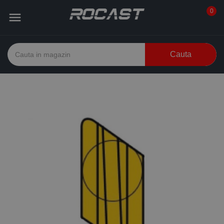
0

Cauta