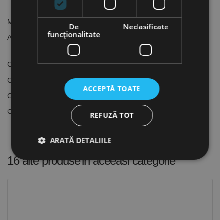
Material placute amovibile: Carbura
De
Neclasificate
funcţionalitate
Acoperire placute amovibile: TiN
Compatibile cu cutitul de strung 4 din "Set 6" - MG.3441668
Compatibile cu cutitul de strung 4 din "Set 8" - MG.3441670
ACCEPTĂ TOATE
Compatibile cu cutitul de strung 4 din "Set 11" - MG.3441672
Compatibile cu cutitul de strung 4 din "Set 12" - MG.3441674
REFUZĂ TOT
ARATĂ DETALIILE
16 alte produse
in aceeasi categorie
Strict necesare
De performanță
De targetare
De funcţionalitate
Neclasificate