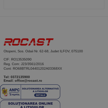
aplicații
bazate pe
limbajul PHP.
Acesta este un
identificator
de scop
general
utilizat pentru
menținerea
variabilelor de
sesiune ale
utilizatorului.
În mod
normal, este
un număr
Otopeni, Sos. Odaii Nr. 62-68, Judet ILFOV, 075100
generat
aleatoriu,
CIF: RO13535090
modul în care
este utilizat
Reg. Com: J23/3561/2016
poate fi
Cont: RO68BTRL04401202A03368XX
specific site-
ului, dar un
bun exemplu
Tel:
0372135900
este
Email: office@rocast.ro
menținerea
stării de
conectare
pentru un
utilizator între
pagini.