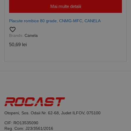
este utilizat
www.rocast.ro
Mai multe detalii
de serviciul
Cookie-
Script.com
pentru a
Placute rombice 80 grade, CNMG-MFC, CANELA
aminti
preferințele
favorite_border
de
Brands:
Canela
consimțământ
ale cookie-
urilor
50,69 lei
vizitatorilor.
Este necesar
ca bannerul
cookie
Cookie-
Script.com să
funcționeze
corect.
Google
Privacy Policy
PHPSESSID
65 ani 8
Cookie
PHP.net
luni
generat de
www.rocast.ro
aplicații
bazate pe
limbajul PHP.
Acesta este un
identificator
Otopeni, Sos. Odaii Nr. 62-68, Judet ILFOV, 075100
de scop
general
utilizat pentru
CIF: RO13535090
menținerea
Reg. Com: J23/3561/2016
variabilelor de