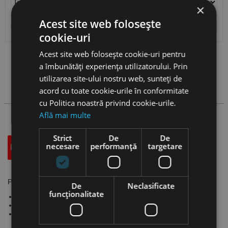
×
Cantitate / Ambalare
Acest site web folosește
cookie-uri
Acest site web folosește cookie-uri pentru
Vezi
produse
a îmbunătăți experiența utilizatorului. Prin
utilizarea site-ului nostru web, sunteți de
Cauta produs
acord cu toate cookie-urile în conformitate
cu Politica noastră privind cookie-urile.
Află mai multe
Strict
De
De
necesare
performanță
targetare
Descriere
Specificatii Tehnice
Accesorii
Placute paralelipipedice, FRC, CANELA
De
Neclasificate
funcţionalitate
Material placuta: TL40
Regim de lucru: intermitent
Material regim de lucru: otel