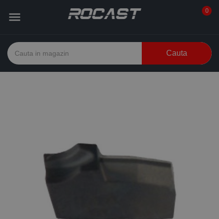
0

Cauta