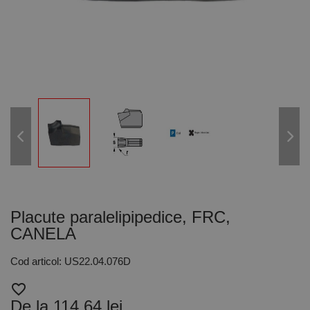
Placute paralelipipedice, FRC,
CANELA
Cod articol: US22.04.076D
favorite_border
De la 114,64 lei