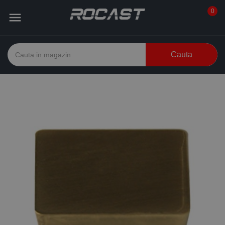
0

Cauta