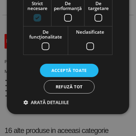
Strict
De
De
Cauta produs
necesare
performanță
targetare
De
Neclasificate
funcţionalitate
Descriere
Specificatii Tehnice
Accesorii
Placute patrate, SPUN, CANELA
ACCEPTĂ TOATE
Material regim de lucru:
Otel: intermitent ; partial intermitent
Otel inoxidabil: intermitent
REFUZĂ TOT
Fonta: intermitent ; partial intermitent
Neferoase: partial intermitent
ARATĂ DETALIILE
Strict necesare
De performanță
16 alte produse
in aceeasi categorie
De targetare
De funcţionalitate