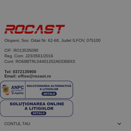
Acesta este un
identificator
de scop
general
utilizat pentru
menținerea
variabilelor de
sesiune ale
utilizatorului.
Otopeni, Sos. Odaii Nr. 62-68, Judet ILFOV, 075100
În mod
normal, este
un număr
CIF: RO13535090
generat
Reg. Com: J23/3561/2016
aleatoriu,
modul în care
Cont: RO68BTRL04401202A03368XX
este utilizat
poate fi
Tel:
0372135900
specific site-
Email: office@rocast.ro
ului, dar un
bun exemplu
este
menținerea
stării de
conectare
pentru un
utilizator între
pagini.

CONTUL TAU