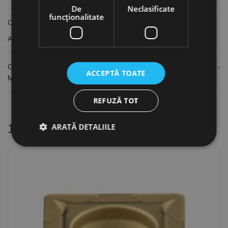
De
Neclasificate
funcţionalitate
Cu plăcuțe din carbură
Acoperire TiN
Compatibile cu cutitele de strung 2 si 3 din "Set 15" -
ACCEPTĂ TOATE
MG.3441650
REFUZĂ TOT
ARATĂ DETALIILE
16 alte produse
in aceeasi categorie
Strict necesare
De performanță
De targetare
De funcţionalitate
Neclasificate
Cookie-urile strict necesare permit funcționalitatea
principală a site-ului web, cum ar fi autentificarea