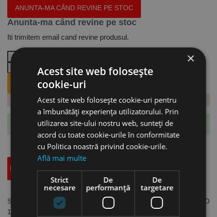
ANUNTA-MA CÂND REVINE PE STOC
Anunta-ma când revine pe stoc
Iti trimitem email cand revine produsul.
×
Acest site web folosește
cookie-uri
ANUNTA-MA CÂND REVINE PE STOC.
Acest site web folosește cookie-uri pentru
a îmbunătăți experiența utilizatorului. Prin
utilizarea site-ului nostru web, sunteți de
Te-ai abonat cu succes la acest produs.
acord cu toate cookie-urile în conformitate
cu Politica noastră privind cookie-urile.
Află mai multe
Descriere
Specificatii Tehnice
Accesorii
Strict
De
De
necesare
performanță
targetare
Seturi de 5 placute din carbura pentru cutite din “Set 15”, cod ISO
11IR A60,acoperire TiN, Optimum