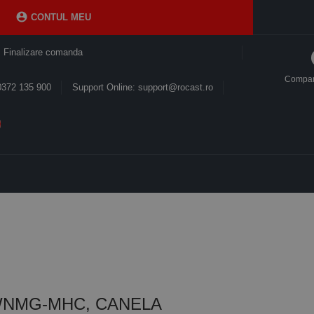

CONTUL MEU
Finalizare comanda
Compa
0372 135 900
Support Online: support@rocast.ro
e, WNMG-MHC, CANELA