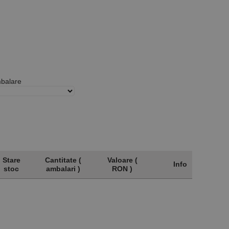
mbalare
Stare
Cantitate (
Valoare (
Info
stoc
ambalari )
RON )
Stare
Cantitate (
Valoare (
Info
stoc
ambalari )
RON )