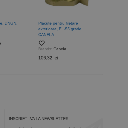
 despre vizitatori,
a starea sesiunii.
ce, DNGN,
Placute pentru filetare
Placute patr
exterioara, EL-55 grade,
CANELA
CANELA
favorite_border
favorite_border
a
Brands:
Cane
Brands:
Canela
66,57 lei
106,32 lei
INSCRIETI-VA LA NEWSLETTER