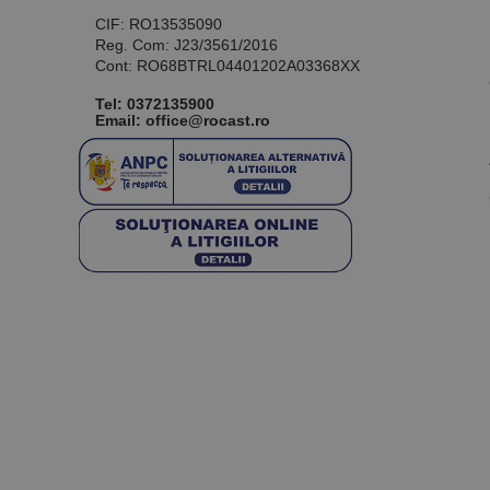
CIF: RO13535090
Reg. Com: J23/3561/2016
Cont: RO68BTRL04401202A03368XX
Tel:
0372135900
Email: office@rocast.ro