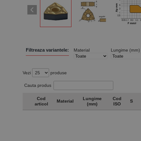
Filtreaza variantele:
Material
Lungime (mm)
Vezi
produse
Cauta produs
Cod
Lungime
Cod
Material
S
articol
(mm)
ISO
Cod
Material
Lungime
Cod
S
articol
(mm)
ISO