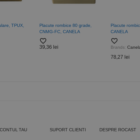
de pagină dintr-un site și este utilizat pentru a calcula datele
sesiuni și campanii pentru rapoartele de analiză a site-urilor.
.rocast.ro
2 ani
Acest cookie este folosit de Google Analytics pentru a persist
iulare, TPUX,
Placute rombice 80 grade,
Placute rombi
CNMG-FC, CANELA
CANELA
favorite_border
favorite_border
39,36 lei
Brands:
Canel
78,27 lei
CONTUL TAU
SUPORT CLIENTI
DESPRE ROCAST