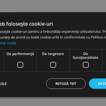
eb folosește cookie-uri
osește cookie-uri pentru a îmbunătăți experiența utilizatorului. Pri
unteți de acord cu toate cookie-urile în conformitate cu Politica 
 mai multe
e
De performanță
De targetare
De
funcţionalitate
IILE
REFUZĂ TOT
ACC