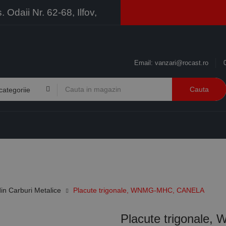
Odaii Nr. 62-68, Ilfov,
Email:
vanzari@rocast.ro
Cauta
BRANDURI
CONTACT
RESURSE
BUSINESS
in Carburi Metalice
Placute trigonale, WNMG-MHC, CANELA
Placute trigonal