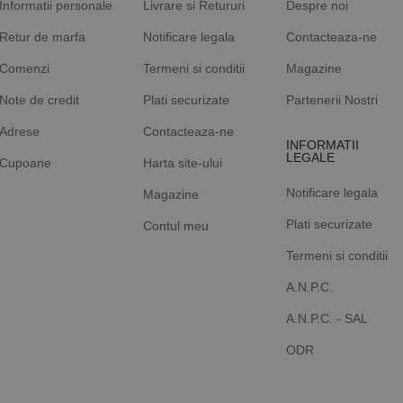
Informatii personale
Livrare si Retururi
Despre noi
Retur de marfa
Notificare legala
Contacteaza-ne
Comenzi
Termeni si conditii
Magazine
Note de credit
Plati securizate
Partenerii Nostri
Adrese
Contacteaza-ne
INFORMATII
LEGALE
Cupoane
Harta site-ului
Notificare legala
Magazine
Plati securizate
Contul meu
Termeni si conditii
A.N.P.C.
A.N.P.C. - SAL
ODR