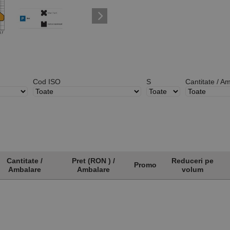
Cod ISO
S
Cantitate / A
Cantitate /
Pret (RON ) /
Reduceri pe
Promo
Ambalare
Ambalare
volum
Cantitate /
Pret (RON ) /
Promo
Reduceri pe
Ambalare
Ambalare
volum