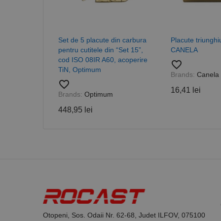
_ga_DLLLWQBGGX
Set de 5 placute din carbura
Placute triungh
pentru cutitele din “Set 15”,
CANELA
cod ISO 08IR A60, acoperire
favorite_border
TiN, Optimum
Brands:
Canela
favorite_border
16,41 lei
Brands:
Optimum
448,95 lei
Otopeni, Sos. Odaii Nr. 62-68, Judet ILFOV, 075100