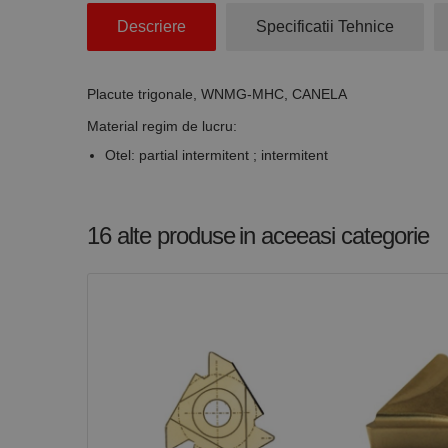
Stri
Descriere
Specificatii Tehnice
Cookie-urile strict ne
contului. Site-ul web 
Placute trigonale, WNMG-MHC, CANELA
Nume
Material regim de lucru:
CookieScriptConse
Otel: partial intermitent ; intermitent
PHPSESSID
16 alte produse
in aceeasi categorie
Nume
PrestaShop-[abcdef
Nume
Furnizor /
Nume
Domeniu
sib_cuid
_ga
uuid
MediaMat
sibautoma