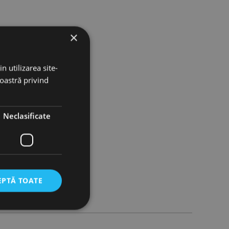
×
n utilizarea site-
noastră privind
Neclasificate
EPTĂ TOATE