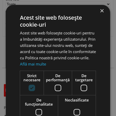
×
p (mm)
Acest site web folosește
cookie-uri
Cantitate / Ambalare
Acest site web folosește cookie-uri pentru
a îmbunătăți experiența utilizatorului. Prin
utilizarea site-ului nostru web, sunteți de
Vezi
produse
acord cu toate cookie-urile în conformitate
cu Politica noastră privind cookie-urile.
Cauta produs
Află mai multe
Strict
De
De
necesare
performanță
targetare
Descriere
Specificatii Tehnice
Accesorii
De
Neclasificate
funcţionalitate
Placute pentru filetare interioara, NL-ISO, CANELA
Pozitie suport: stanga