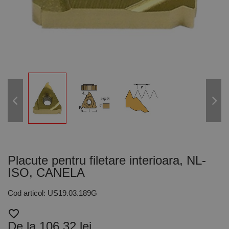
Placute pentru filetare interioara, NL-
ISO, CANELA
Cod articol: US19.03.189G
favorite_border
De la 106,32 lei