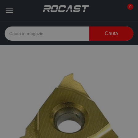
0

Cauta