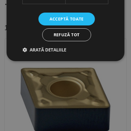
Material placuta: TIN25
ACCEPTĂ TOATE
16 alte produse
in aceeasi categorie
REFUZĂ TOT
ARATĂ DETALIILE
Strict necesare
De performanță
De targetare
De funcţionalitate
Neclasificate
Cookie-urile strict necesare permit funcționalitatea
principală a site-ului web, cum ar fi autentificarea
utilizatorului și gestionarea contului. Site-ul web nu
poate fi utilizat corect fără cookie-uri strict necesare.
Furnizor /
Nume
Expirare
Descriere
Domeniu