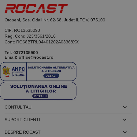
de scop
general
utilizat pentru
menținerea
variabilelor de
Otopeni, Sos. Odaii Nr. 62-68, Judet ILFOV, 075100
sesiune ale
utilizatorului.
CIF: RO13535090
În mod
normal, este
Reg. Com: J23/3561/2016
un număr
Cont: RO68BTRL04401202A03368XX
generat
aleatoriu,
Tel:
0372135900
modul în care
este utilizat
Email: office@rocast.ro
poate fi
specific site-
ului, dar un
bun exemplu
este
menținerea
stării de
conectare
pentru un
utilizator între
pagini.

CONTUL TAU

SUPORT CLIENTI

DESPRE ROCAST
Furnizor /
Nume
Expirare
Descriere