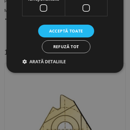
Placute patrate, SNMG-MHC, CANELA
Material regim de lucru:
Otel: partial intermitent ; intermitent
ACCEPTĂ TOATE
REFUZĂ TOT
16 alte produse
in aceeasi categorie
ARATĂ DETALIILE
Strict necesare
De performanță
De targetare
De funcţionalitate
Neclasificate
Cookie-urile strict necesare permit funcționalitatea
principală a site-ului web, cum ar fi autentificarea
utilizatorului și gestionarea contului. Site-ul web nu
poate fi utilizat corect fără cookie-uri strict necesare.