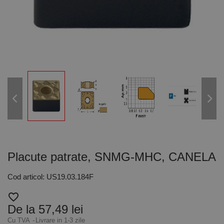
Placute patrate, SNMG-MHC, CANELA
Cod articol: US19.03.184F
favorite_border
De la 57,49 lei
Cu TVA
Livrare in 1-3 zile