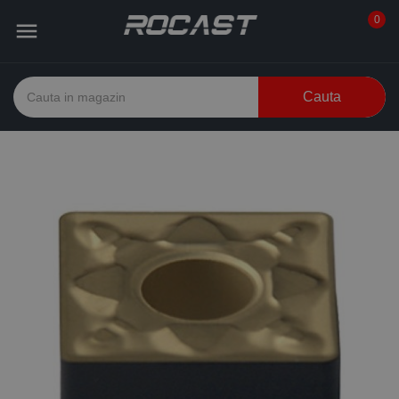
0

Cauta