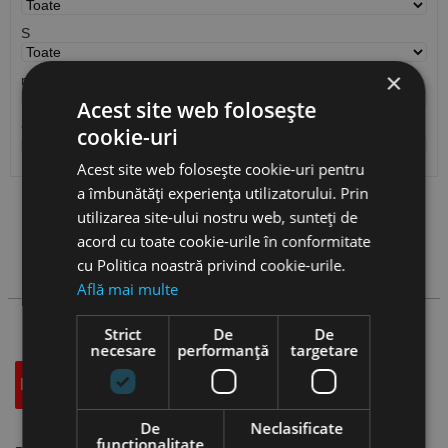
S
×
r
Acest site web folosește
Cantitate / Ambalare
cookie-uri
Acest site web folosește cookie-uri pentru
a îmbunătăți experiența utilizatorului. Prin
utilizarea site-ului nostru web, sunteți de
Vezi
produse
acord cu toate cookie-urile în conformitate
cu Politica noastră privind cookie-urile.
Cauta produs
Află mai multe
Strict
De
De
necesare
performanță
targetare
Descriere
Specificatii Tehnice
Accesorii
De
Neclasificate
funcţionalitate