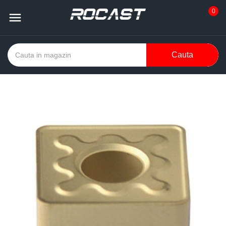
0

Cauta