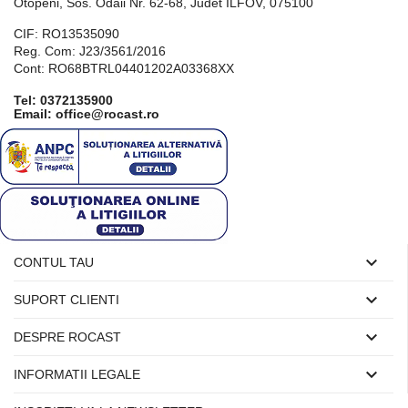
Otopeni, Sos. Odaii Nr. 62-68, Judet ILFOV, 075100
CIF: RO13535090
Reg. Com: J23/3561/2016
Cont: RO68BTRL04401202A03368XX
Tel:
0372135900
Email: office@rocast.ro

CONTUL TAU

SUPORT CLIENTI

DESPRE ROCAST

INFORMATII LEGALE