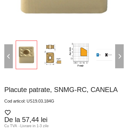
Placute patrate, SNMG-RC, CANELA
Cod articol: US19.03.184G
favorite_border
De la 57,44 lei
Cu TVA
Livrare in 1-3 zile