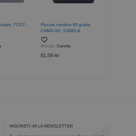
 despre vizitatori,
a starea sesiunii.
hiulare, TCGT-
Placute rombice 80 grade,
Placute paral
CNMG-KC, CANELA
grade, KNUX
favorite_border
favorite_border
a
Brands:
Canela
Brands:
Cane
81,59 lei
74,91 lei
INSCRIETI-VA LA NEWSLETTER