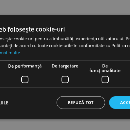
eb folosește cookie-uri
osește cookie-uri pentru a îmbunătăți experiența utilizatorului. Pri
unteți de acord cu toate cookie-urile în conformitate cu Politica 
 mai multe
e
De performanță
De targetare
De
funcţionalitate
IILE
REFUZĂ TOT
ACC