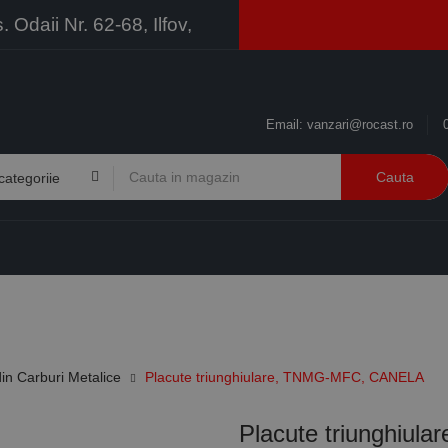
Odaii Nr. 62-68, Ilfov,
Email:
vanzari@rocast.ro
Cauta
BRANDURI
CONTACT
RESURSE
BUSINESS
in Carburi Metalice
Placute triunghiulare, TNMG-MFC, CANELA
Placute triunghiu