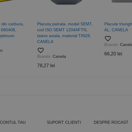
de pagină dintr-un site și este utilizat pentru a calcula datele
sesiuni și campanii pentru rapoartele de analiză a site-urilor.
.rocast.ro
2 ani
Acest cookie este folosit de Google Analytics pentru a persist
 din carbura,
Placuta patrata, model SEMT,
Placute triung
 080408,
cod ISO SEMT 1204AFTN,
AL, CANELA
 Optimum
taiere axiala, material TIN28,
favorite_border
CANELA
Brands:
Canel
favorite_border
um
66,20 lei
Brands:
Canela
78,27 lei
CONTUL TAU
SUPORT CLIENTI
DESPRE ROCAST