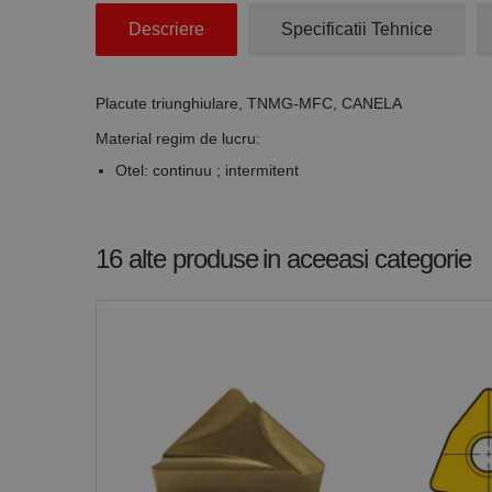
Stri
Descriere
Specificatii Tehnice
Cookie-urile strict ne
contului. Site-ul web 
Placute triunghiulare, TNMG-MFC, CANELA
Nume
Material regim de lucru:
CookieScriptConse
Otel: continuu ; intermitent
PHPSESSID
16 alte produse
in aceeasi categorie
Nume
PrestaShop-[abcdef
Nume
Furnizor /
Nume
Domeniu
sib_cuid
_ga
uuid
MediaMat
sibautoma