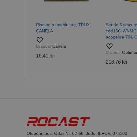
_ga_DLLLWQBGGX
Placute triunghiulare, TPUX,
Set de 5 placute
CANELA
cod ISO WNMG
acoperire TiN,
favorite_border
favorite_border
Brands:
Canela
Brands:
Optim
16,41 lei
218,76 lei
Otopeni, Sos. Odaii Nr. 62-68, Judet ILFOV, 075100