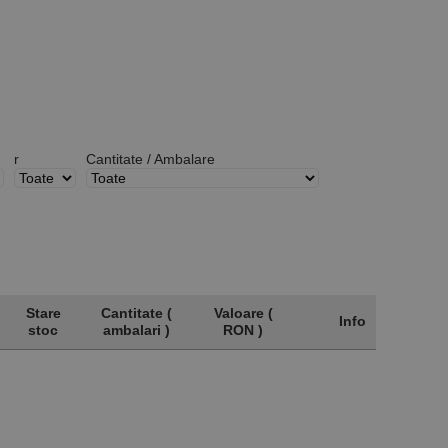
r
Cantitate / Ambalare
Stare
Cantitate (
Valoare (
Info
stoc
ambalari )
RON )
Stare
Cantitate (
Valoare (
Info
stoc
ambalari )
RON )