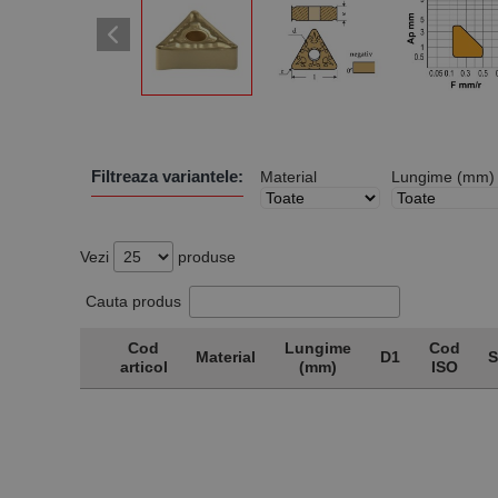
Filtreaza variantele:
Material
Lungime (mm)
Vezi
produse
Cauta produs
Cod
Lungime
Cod
Material
D1
S
articol
(mm)
ISO
Cod
Material
Lungime
D1
Cod
S
articol
(mm)
ISO