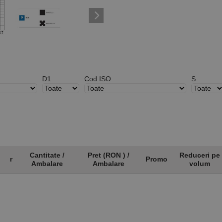
D1
Cod ISO
S
Cantitate /
Pret (RON ) /
Reduceri pe
r
Promo
Ambalare
Ambalare
volum
r
Cantitate /
Pret (RON ) /
Promo
Reduceri pe
Ambalare
Ambalare
volum