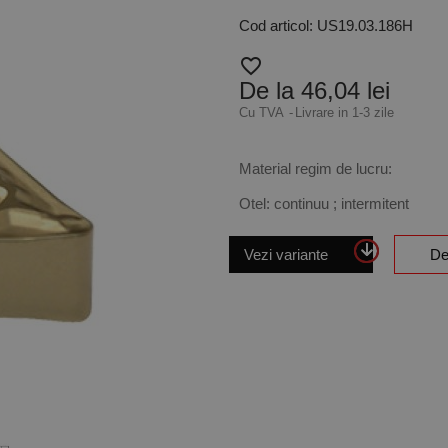
Cod articol: US19.03.186H
favorite_border
De la 46,04 lei
Cu TVA
Livrare in 1-3 zile
Material regim de lucru:
Otel: continuu ; intermitent
Vezi variante
De