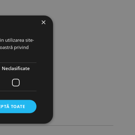
×
n utilizarea site-
noastră privind
Neclasificate
EPTĂ TOATE