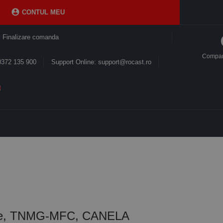

CONTUL MEU
Finalizare comanda
Compa
0372 135 900
Support Online: support@rocast.ro
lare, TNMG-MFC, CANELA