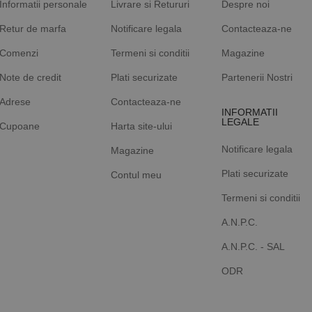
Informatii personale
Livrare si Retururi
Despre noi
Retur de marfa
Notificare legala
Contacteaza-ne
Comenzi
Termeni si conditii
Magazine
Note de credit
Plati securizate
Partenerii Nostri
Adrese
Contacteaza-ne
INFORMATII
LEGALE
Cupoane
Harta site-ului
Notificare legala
Magazine
Plati securizate
Contul meu
Termeni si conditii
A.N.P.C.
A.N.P.C. - SAL
ODR