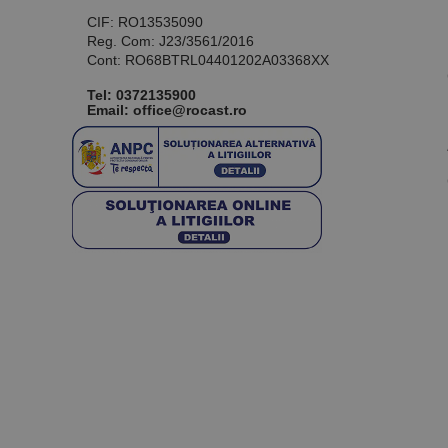
CIF: RO13535090
Reg. Com: J23/3561/2016
Cont: RO68BTRL04401202A03368XX
Tel:
0372135900
Email: office@rocast.ro