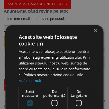
ANUNTA-MA CÂND REVINE PE STOC
Anunta-ma când revine pe stoc
Iti trimitem email cand revine produsul.
×
Acest site web folosește
ANUNTA-MA CÂND REVINE PE STOC.
cookie-uri
Acest site web folosește cookie-uri pentru
a îmbunătăți experiența utilizatorului. Prin
utilizarea site-ului nostru web, sunteți de
Te-ai abonat cu succes la acest produs.
acord cu toate cookie-urile în conformitate
cu Politica noastră privind cookie-urile.
Află mai multe
Descriere
Specificatii Tehnice
Accesorii
Strict
De
De
necesare
performanță
targetare
Set de 5 placute din carbura, cod ISO SNMG 150608, acoperire
TiN, Optimum