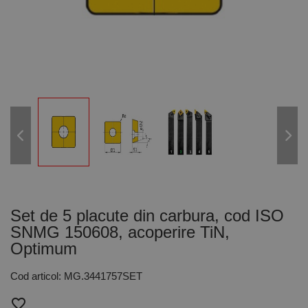
Set de 5 placute din carbura, cod ISO
SNMG 150608, acoperire TiN,
Optimum
Cod articol: MG.3441757SET
favorite_border