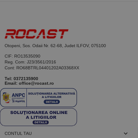
limbajul PHP.
Acesta este un
identificator
de scop
general
utilizat pentru
menținerea
variabilelor de
sesiune ale
utilizatorului.
În mod
Otopeni, Sos. Odaii Nr. 62-68, Judet ILFOV, 075100
normal, este
un număr
CIF: RO13535090
generat
aleatoriu,
Reg. Com: J23/3561/2016
modul în care
Cont: RO68BTRL04401202A03368XX
este utilizat
poate fi
Tel:
0372135900
specific site-
Email: office@rocast.ro
ului, dar un
bun exemplu
este
menținerea
stării de
conectare
pentru un
utilizator între
pagini.

CONTUL TAU