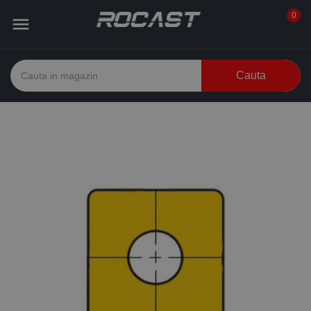
0

Cauta