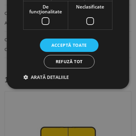
De
Neclasificate
funcţionalitate
Cu plăcuțe din carbură
Acoperire TiN
Compatibile cu cutitul de strung 2 din "Set 11" - MG.3441672
ACCEPTĂ TOATE
Compatibile cu cutitul de strung 2 din "Set 12" - MG.3441674
REFUZĂ TOT
ARATĂ DETALIILE
16 alte produse
in aceeasi categorie
Strict necesare
De performanță
De targetare
De funcţionalitate
Neclasificate
Cookie-urile strict necesare permit funcționalitatea
principală a site-ului web, cum ar fi autentificarea