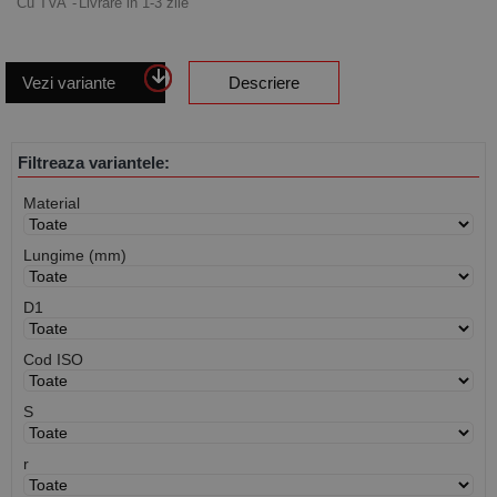
Cu TVA
Livrare in 1-3 zile
Vezi variante
Descriere
Filtreaza variantele:
Material
Lungime (mm)
D1
Cod ISO
S
r