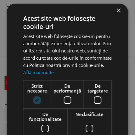
Cantitate / Ambalare
×
Acest site web folosește
cookie-uri
Vezi
produse
Acest site web folosește cookie-uri pentru
a îmbunătăți experiența utilizatorului. Prin
Cauta produs
utilizarea site-ului nostru web, sunteți de
acord cu toate cookie-urile în conformitate
cu Politica noastră privind cookie-urile.
Află mai multe
Specificatii Tehnice
Accesorii
Strict
De
De
necesare
performanță
targetare
Fisa tehnica
De
Neclasificate
COD ARTICOL
US19.03.178C
funcţionalitate
BRAND
CANELA