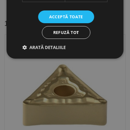
ACCEPTĂ TOATE
16 alte produse
in aceeasi categorie
REFUZĂ TOT
ARATĂ DETALIILE
Strict necesare
De performanță
De targetare
De funcţionalitate
Neclasificate
Cookie-urile strict necesare permit funcționalitatea
principală a site-ului web, cum ar fi autentificarea
utilizatorului și gestionarea contului. Site-ul web nu
poate fi utilizat corect fără cookie-uri strict necesare.
Furnizor /
Nume
Expirare
Descriere
Domeniu