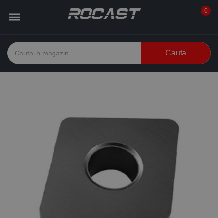
0

Cauta