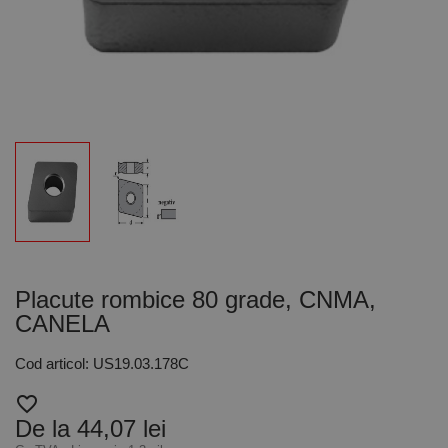
Placute rombice 80 grade, CNMA,
CANELA
Cod articol: US19.03.178C
favorite_border
De la 44,07 lei