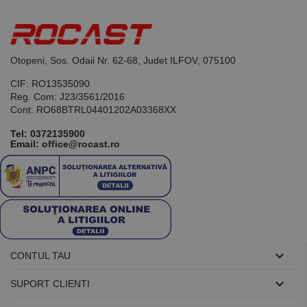
identificator
de scop
general
utilizat pentru
menținerea
variabilelor de
sesiune ale
Otopeni, Sos. Odaii Nr. 62-68, Judet ILFOV, 075100
utilizatorului.
În mod
CIF: RO13535090
normal, este
Reg. Com: J23/3561/2016
un număr
generat
Cont: RO68BTRL04401202A03368XX
aleatoriu,
modul în care
Tel:
0372135900
este utilizat
Email: office@rocast.ro
poate fi
specific site-
ului, dar un
bun exemplu
este
menținerea
stării de
conectare
pentru un
utilizator între
pagini.

CONTUL TAU

SUPORT CLIENTI
Furnizor /