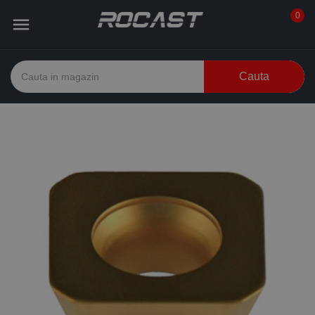
0

Cauta