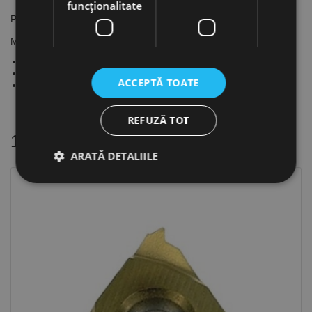
funcţionalitate
Placute patrate, SEHW, CANELA
Material regim de lucru:
Otel: partial intermitent
Fonta: partial intermitent ; intermitent
ACCEPTĂ TOATE
Neferoase: intermitent
REFUZĂ TOT
16 alte produse
in aceeasi categorie
ARATĂ DETALIILE
Strict necesare
De performanță
De targetare
De funcţionalitate
Neclasificate
Cookie-urile strict necesare permit funcționalitatea
principală a site-ului web, cum ar fi autentificarea
utilizatorului și gestionarea contului. Site-ul web nu
poate fi utilizat corect fără cookie-uri strict necesare.