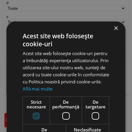
d
s
×
Cod ISO
Acest site web folosește
cookie-uri
Cantitate / Ambalare
Acest site web folosește cookie-uri pentru
a îmbunătăți experiența utilizatorului. Prin
utilizarea site-ului nostru web, sunteți de
Vezi
produse
acord cu toate cookie-urile în conformitate
cu Politica noastră privind cookie-urile.
Cauta produs
Află mai multe
Strict
De
De
necesare
performanță
targetare
Descriere
Specificatii Tehnice
Accesorii
De
Neclasificate