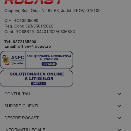
general
utilizat pentru
menținerea
Otopeni, Sos. Odaii Nr. 62-68, Judet ILFOV, 075100
variabilelor de
sesiune ale
CIF: RO13535090
utilizatorului.
În mod
Reg. Com: J23/3561/2016
normal, este
Cont: RO68BTRL04401202A03368XX
un număr
generat
Tel:
0372135900
aleatoriu,
Email: office@rocast.ro
modul în care
este utilizat
poate fi
specific site-
ului, dar un
bun exemplu
este
menținerea
stării de
conectare
pentru un
utilizator între

CONTUL TAU
pagini.

SUPORT CLIENTI

DESPRE ROCAST
Furnizor /
Nume
Expirare
Descriere
Domeniu

INFORMATII LEGALE