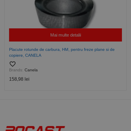
Furnizor /
Nume
Expirare
Descriere
Domeniu
CookieScriptConsent
1 lună
Acest cookie
CookieScript
este utilizat
www.rocast.ro
de serviciul
Cookie-
Script.com
pentru a
Mai multe detalii
aminti
preferințele
de
Placute rotunde de carbura, HM, pentru freze plane si de
consimțământ
ale cookie-
copiere, CANELA
urilor
vizitatorilor.
favorite_border
Este necesar
Brands:
Canela
ca bannerul
cookie
Cookie-
158,98 lei
Script.com să
funcționeze
corect.
Google
Privacy Policy
PHPSESSID
65 ani 8
Cookie
PHP.net
luni
generat de
www.rocast.ro
aplicații
bazate pe
limbajul PHP.
Acesta este un
identificator
de scop