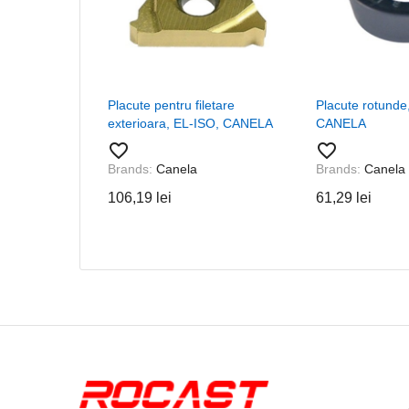
Placute pentru filetare
Placute rotund
exterioara, EL-ISO, CANELA
CANELA
favorite_border
favorite_border
Brands:
Canela
Brands:
Canela
106,19 lei
61,29 lei