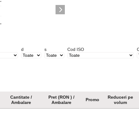
)
d
s
Cod ISO
C
Cantitate /
Pret (RON ) /
Reduceri pe
Promo
Ambalare
Ambalare
volum
Cantitate /
Pret (RON ) /
Promo
Reduceri pe
Ambalare
Ambalare
volum