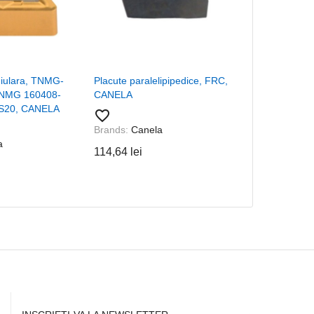
hiulara, TNMG-
Placute paralelipipedice, FRC,
Placuta trig
TNMG 160408-
CANELA
cod ISO WN
TS20, CANELA
material TS
favorite_border
favorite_border
Brands:
Canela
a
Brands:
Cane
114,64 lei
108,36 lei