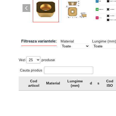
Filtreaza variantele:
Material
Lungime (mm
Vezi
produse
Cauta produs
Cod
Lungime
Cod
Material
d
s
articol
(mm)
ISO
Cod
Material
Lungime
d
s
Cod
articol
(mm)
ISO