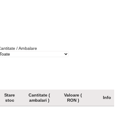
antitate / Ambalare
Stare
Cantitate (
Valoare (
Info
stoc
ambalari )
RON )
Stare
Cantitate (
Valoare (
Info
stoc
ambalari )
RON )