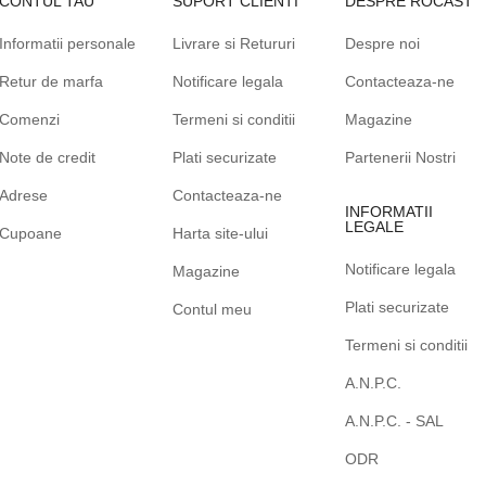
CONTUL TAU
SUPORT CLIENTI
DESPRE ROCAST
Informatii personale
Livrare si Retururi
Despre noi
Retur de marfa
Notificare legala
Contacteaza-ne
Comenzi
Termeni si conditii
Magazine
Note de credit
Plati securizate
Partenerii Nostri
Adrese
Contacteaza-ne
INFORMATII
LEGALE
Cupoane
Harta site-ului
Notificare legala
Magazine
Plati securizate
Contul meu
Termeni si conditii
A.N.P.C.
A.N.P.C. - SAL
ODR