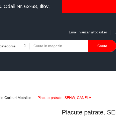
Odaii Nr. 62-68, Ilfov,
Email:
vanzari@rocast.ro
Cauta
BRANDURI
CONTACT
RESURSE
BUSINESS
in Carburi Metalice
Placute patrate, SEHW, CANELA
Placute patrate, 