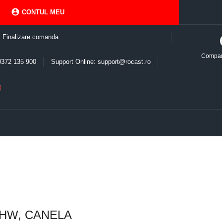

CONTUL MEU
Finalizare comanda
Compa
0372 135 900
Support Online: support@rocast.ro
SEHW, CANELA