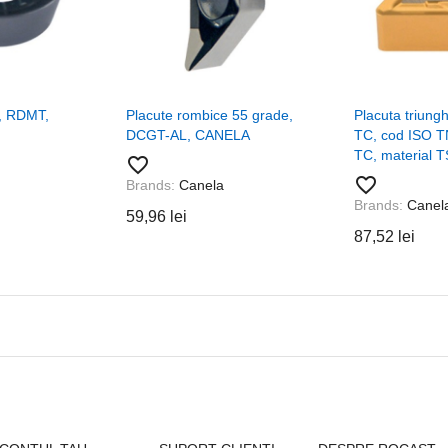
e, RDMT,
Placute rombice 55 grade,
Placuta triung
DCGT-AL, CANELA
TC, cod ISO 
TC, material 
favorite_border
favorite_border
Brands:
Canela
Brands:
Canel
59,96 lei
87,52 lei