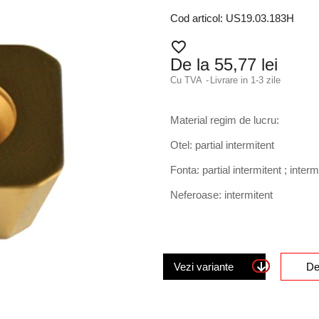
Cod articol: US19.03.183H
favorite_border
De la 55,77 lei
Cu TVA
Livrare in 1-3 zile
Material regim de lucru:
Otel: partial intermitent
Fonta: partial intermitent ; interm
Neferoase: intermitent
Vezi variante
De