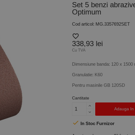
Set 5 benzi abraziv
Optimum
Cod articol: MG.3357692SET
favorite_border
338,93 lei
Cu TVA
Dimensiune banda: 120 x 150
Granulatie: K60
Pentru masinile GB 120SD
Cantitate
Adauga In

In Stoc Furnizor