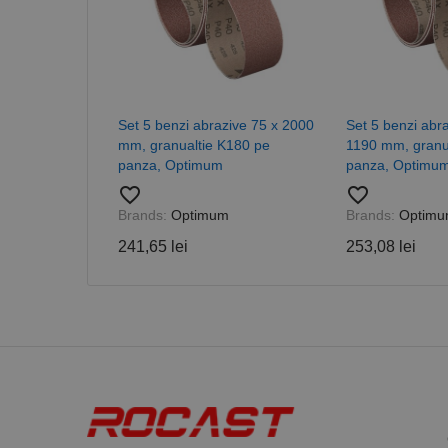
PHPSESSID
Set 5 benzi abrazive 75 x 2000
Set 5 benzi abr
mm, granualtie K180 pe
1190 mm, granu
Nume
panza, Optimum
panza, Optimu
favorite_border
favorite_border
PrestaShop-[abcdef
Nume
Furnizor /
Nume
Domeniu
Brands:
Optimum
Brands:
Optim
sib_cuid
_ga
uuid
MediaMat
241,65 lei
253,08 lei
sibautoma
_ga_DLLLWQBGGX