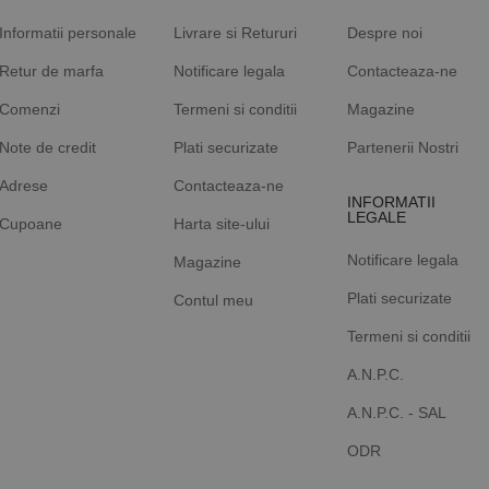
Informatii personale
Livrare si Retururi
Despre noi
Retur de marfa
Notificare legala
Contacteaza-ne
Comenzi
Termeni si conditii
Magazine
Note de credit
Plati securizate
Partenerii Nostri
Adrese
Contacteaza-ne
INFORMATII
LEGALE
Cupoane
Harta site-ului
Notificare legala
Magazine
Plati securizate
Contul meu
Termeni si conditii
A.N.P.C.
A.N.P.C. - SAL
ODR