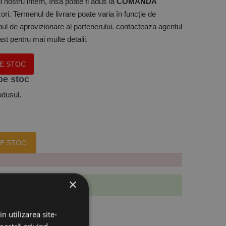
 nostru intern, însă poate fi adus la
COMANDA
ori. Termenul de livrare poate varia în funcție de
mpul de aprovizionare al partenerului. contacteaza agentul
t pentru mai multe detalii.
PE STOC
pe stoc
odusul.
E STOC.
×
 produs.
n utilizarea site-