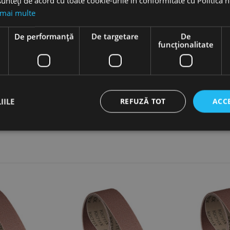
unteți de acord cu toate cookie-urile în conformitate cu Politica 
Accesorii
 mai multe
e
De performanță
De targetare
De
 panza, Optimum
funcţionalitate
IILE
REFUZĂ TOT
ACC
ct necesare
De performanță
De targetare
De funcţionalitate
Neclasif
cesare permit funcționalitatea principală a site-ului web, cum ar fi autentificarea utiliza
nu poate fi utilizat corect fără cookie-uri strict necesare.
Furnizor /
Expirare
Descriere
Domeniu
nt
1 lună
Acest cookie este utilizat de serviciul Cookie-Script.
CookieScript
preferințele de consimțământ ale cookie-urilor vizitat
www.rocast.ro