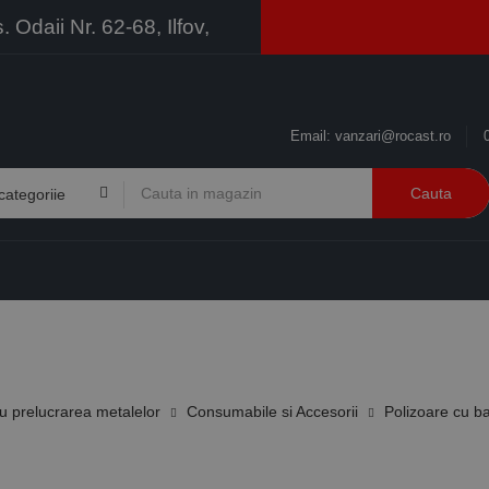
Odaii Nr. 62-68, Ilfov,
Email:
vanzari@rocast.ro
Cauta
BRANDURI
CONTACT
RESURSE
BUSINESS
 prelucrarea metalelor
Consumabile si Accesorii
Polizoare cu b