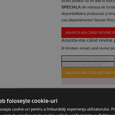
Acest produs nu se află în stocul
SPECIALA
din rețeaua de furniz
disponibilitatea produsului și ti
sau departamentul Vanzari Rocas
ANUNTA-MA CÂND REVINE 
Anunta-ma când revine 
Iti trimitem email cand revine pr
ANUNTA-MA CÂND REVINE P
Te-ai abonat cu succes la acest
eb folosește cookie-uri
osește cookie-uri pentru a îmbunătăți experiența utilizatorului. Pri