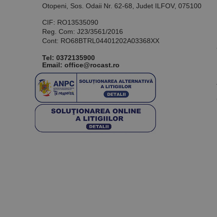
Otopeni, Sos. Odaii Nr. 62-68, Judet ILFOV, 075100
CIF: RO13535090
Reg. Com: J23/3561/2016
Cont: RO68BTRL04401202A03368XX
Tel:
0372135900
Email: office@rocast.ro