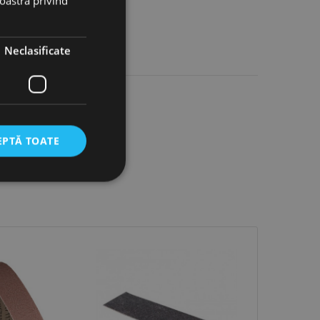
noastră privind
Neclasificate
EPTĂ TOATE
icate
torului și gestionarea
com pentru a aminti
orilor. Este necesar