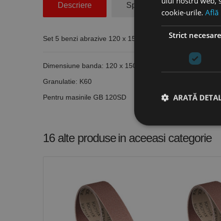
ului nostru web, s
Descriere
Specificatii Tehnice
cookie-urile.
Află
Strict necesar
Set 5 benzi abrazive 120 x 1500 mm, granualtie K60 pe
Dimensiune banda: 120 x 1500 mm
Granulatie: K60
ARATĂ DETAL
Pentru masinile GB 120SD
16 alte produse
in aceeasi categorie
Stri
Cookie-urile strict ne
contului. Site-ul web 
Nume
CookieScriptConse