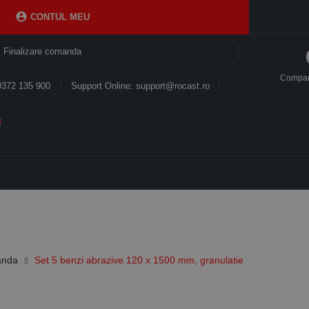

CONTUL MEU
Finalizare comanda
Compa
0372 135 900
Support Online: support@rocast.ro
anda
Set 5 benzi abrazive 120 x 1500 mm, granulatie