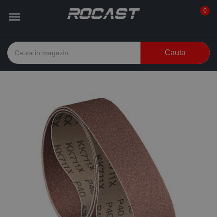
0

Cauta