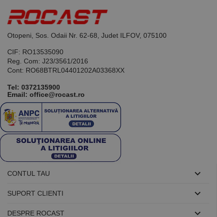
de scop
general
utilizat pentru
menținerea
variabilelor de
Otopeni, Sos. Odaii Nr. 62-68, Judet ILFOV, 075100
sesiune ale
utilizatorului.
CIF: RO13535090
În mod
normal, este
Reg. Com: J23/3561/2016
un număr
Cont: RO68BTRL04401202A03368XX
generat
aleatoriu,
modul în care
Tel:
0372135900
este utilizat
Email: office@rocast.ro
poate fi
specific site-
ului, dar un
bun exemplu
este
menținerea
stării de
conectare
pentru un
utilizator între
pagini.

CONTUL TAU

SUPORT CLIENTI
Furnizor /

DESPRE ROCAST
Nume
Expirare
Descriere