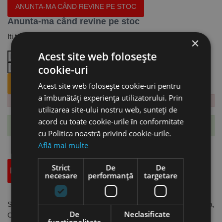
ANUNTA-MA CÂND REVINE PE STOC
Anunta-ma când revine pe stoc
Iti trimitem email cand revine produsul.
×
Acest site web folosește
cookie-uri
ANUNTA-MA CÂND REVINE PE STOC.
Acest site web folosește cookie-uri pentru
a îmbunătăți experiența utilizatorului. Prin
utilizarea site-ului nostru web, sunteți de
acord cu toate cookie-urile în conformitate
Te-ai abonat cu succes la acest produs.
cu Politica noastră privind cookie-urile.
Află mai multe
Strict
De
De
Descriere
Specificatii Tehnice
Accesorii
necesare
performanță
targetare
Set 5 benzi abrazive 150 x 2000 mm, granualtie K60 pe panza,
De
Neclasificate
Optimum