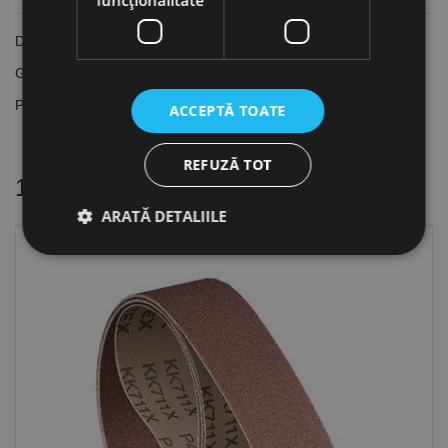
funcţionalitate
Dimensiune banda: 150 x 2000 mm
Granulatie: K60
Pentru masinile GBS 150
ACCEPTĂ TOATE
REFUZĂ TOT
16 alte produse
in aceeasi categorie
ARATĂ DETALIILE
Strict necesare
De performanță
De targetare
De funcţionalitate
Neclasificate
Cookie-urile strict necesare permit funcționalitatea
principală a site-ului web, cum ar fi autentificarea
utilizatorului și gestionarea contului. Site-ul web nu
poate fi utilizat corect fără cookie-uri strict necesare.