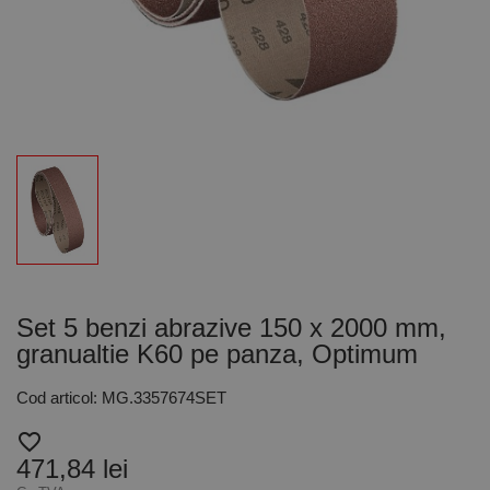
Set 5 benzi abrazive 150 x 2000 mm,
granualtie K60 pe panza, Optimum
Cod articol: MG.3357674SET
favorite_border
471,84 lei