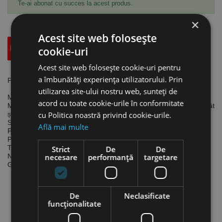
Te-ai abonat cu succes la acest produs.
×
Acest site web folosește
Descriere
Specificatii Tehnice
Accesorii
cookie-uri
Acest site web folosește cookie-uri pentru
a îmbunătăți experiența utilizatorului. Prin
Polizor / slefuitor pneumatic PS7, Aircraft
utilizarea site-ului nostru web, sunteți de
Mașină de șlefuit și polizat cu cap plat.
acord cu toate cookie-urile în conformitate
Mâner poate fi poziționat atât pentru utilizare cu mâna dreaptă cât
și pentru mâna stângă.
cu Politica noastră privind cookie-urile.
Suport de disc velcro Ø 180 mm.
Află mai multe
Prindere:
M14 x 2
Presiune de lucru:
6.3 bar
Turație:
2800 rpm
Strict
De
De
Necesar de aer:
necesare
400 1itri/min
performanță
targetare
Greutate:
2.2 kg
De
Neclasificate
funcţionalitate