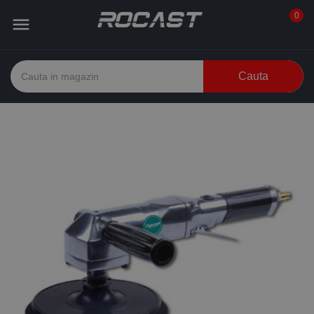
0

Cauta