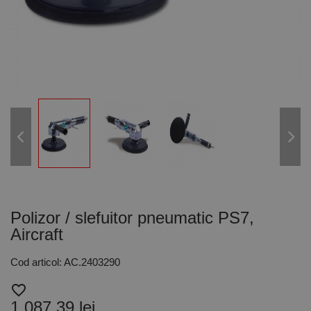
Polizor / slefuitor pneumatic PS7,
Aircraft
Cod articol: AC.2403290
favorite_border
1.087,39 lei