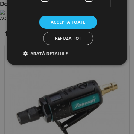
Documente Produs
AC.2403290 - Sl..7b03c3e5 ro.PDF
ACCEPTĂ TOATE
16 alte produse
in aceeasi categorie
REFUZĂ TOT
ARATĂ DETALIILE
Strict necesare
De performanță
De targetare
De funcţionalitate
Neclasificate
Cookie-urile strict necesare permit funcționalitatea
principală a site-ului web, cum ar fi autentificarea
utilizatorului și gestionarea contului. Site-ul web nu
poate fi utilizat corect fără cookie-uri strict necesare.
Furnizor /
Nume
Expirare
Descriere
Domeniu