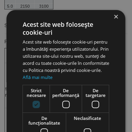
5.0
2150
3100
×
Acest site web folosește
STRUCTURA SI TERMINOLOGIE
cookie-uri
Acest site web folosește cookie-uri pentru
Pop-niturile sunt compuse din două părți:
a îmbunătăți experiența utilizatorului. Prin
COPRUL
MANDRINA
utilizarea site-ului nostru web, sunteți de
NITULUI
acord cu toate cookie-urile în conformitate
A. Capul
cu Politica noastră privind cookie-urile.
A. Capul nitului:
mandrinei:
Află mai multe
partea
are rolul de a
superioara a
bomba corpul
Strict
De
De
necesare
performanță
targetare
nitului
nitului în cursul
operației de
nituire
De
Neclasificate
funcţionalitate
B. Punct de
rupere: