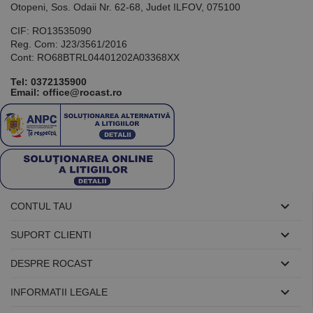
Otopeni, Sos. Odaii Nr. 62-68, Judet ILFOV, 075100
CIF: RO13535090
Reg. Com: J23/3561/2016
Cont: RO68BTRL04401202A03368XX
Tel:
0372135900
Email: office@rocast.ro

CONTUL TAU

SUPORT CLIENTI

DESPRE ROCAST

INFORMATII LEGALE