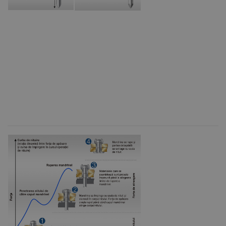
utilizat pentru
menținerea
variabilelor de
sesiune ale
utilizatorului.
În mod
normal, este
un număr
generat
aleatoriu,
modul în care
este utilizat
poate fi
specific site-
ului, dar un
bun exemplu
este
menținerea
stării de
conectare
pentru un
utilizator între
pagini.
Furnizor /
Nume
Expirare
Descriere
Domeniu
Furnizor