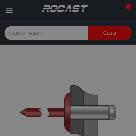
0

Cauta