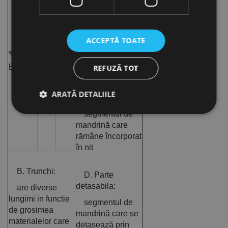
locul în care se
produce ruperea
mandrinei la
ACCEPTĂ TOATE
încheierea
operației de
Lat
Teșit
Bombat
REFUZĂ TOT
nituire
ARATĂ DETALIILE
C. Parte utila:
segmentul de
mandrină care
Strict necesare
De performanță
rămâne încorporat
în nit
De targetare
De funcţionalitate
Neclasificate
B. Trunchi:
D. Parte
Cookie-urile strict necesare permit funcționalitatea
detasabila:
are diverse
principală a site-ului web, cum ar fi autentificarea
utilizatorului și gestionarea contului. Site-ul web nu
lungimi in functie
segmentul de
poate fi utilizat corect fără cookie-uri strict necesare.
de grosimea
mandrină care se
materialelor care
Furnizor /
detașează prin
Nume
Expirare
Descriere