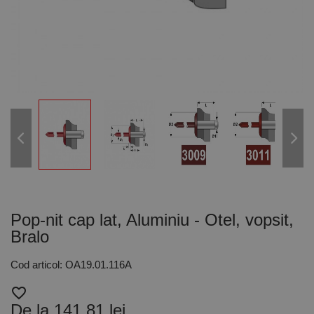
Pop-nit cap lat, Aluminiu - Otel, vopsit,
Bralo
Cod articol: OA19.01.116A
favorite_border
De la 141,81 lei