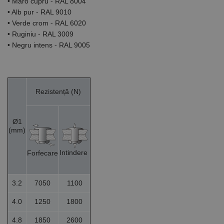
• Maro cupru - RAL 8004
• Alb pur - RAL 9010
• Verde crom - RAL 6020
• Ruginiu - RAL 3009
• Negru intens - RAL 9005
Rezistență (N)
Ø1
(mm)
Intindere
Forfecare
3.2
7050
1100
4.0
1250
1800
4.8
1850
2600