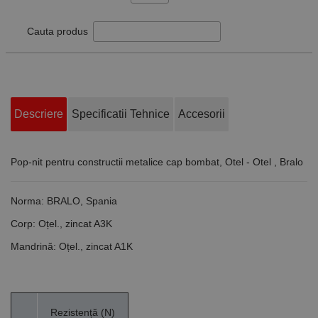
Cauta produs
Descriere
Specificatii Tehnice
Accesorii
Pop-nit pentru constructii metalice cap bombat, Otel - Otel , Bralo
Norma:
BRALO, Spania
Corp:
Oțel., zincat A3K
Mandrină:
Oțel., zincat A1K
Rezistență (N)