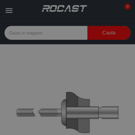
0

Cauta