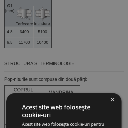
Ø1
(mm)
Intindere
Forfecare
4.8
6400
5100
6.5
11700
10400
STRUCTURA SI TERMINOLOGIE
Pop-niturile sunt compuse din două părți:
COPRUL
MANDRINA
NITULUI
×
A. Capul
Acest site web folosește
A. Capul nitului:
mandrinei:
cookie-uri
partea
are rolul de a
Acest site web folosește cookie-uri pentru
superioara a
bomba corpul