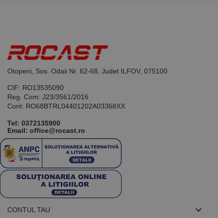
rapoartele
de analiză a
site-urilor.
_ga_DLLLWQBGGX
.rocast.ro
2 ani
Acest cookie
este folosit
de Google
Analytics
pentru a
persista
Otopeni, Sos. Odaii Nr. 62-68, Judet ILFOV, 075100
starea
sesiunii.
CIF: RO13535090
Reg. Com: J23/3561/2016
Cont: RO68BTRL04401202A03368XX
Tel:
0372135900
Email: office@rocast.ro

CONTUL TAU