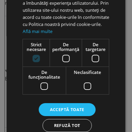
a îmbunătăți experiența utilizatorului. Prin
nitului
nitului în cursul
utilizarea site-ului nostru web, sunteți de
operației de
nituire
acord cu toate cookie-urile în conformitate
cu Politica noastră privind cookie-urile.
Află mai multe
B. Punct de
rupere:
Strict
De
De
locul în care se
necesare
performanță
targetare
produce ruperea
mandrinei la
încheierea
De
Neclasificate
operației de
Lat
Teșit
funcţionalitate
Bombat
nituire
C. Parte utila:
segmentul de
ACCEPTĂ TOATE
mandrină care
rămâne încorporat
REFUZĂ TOT
în nit