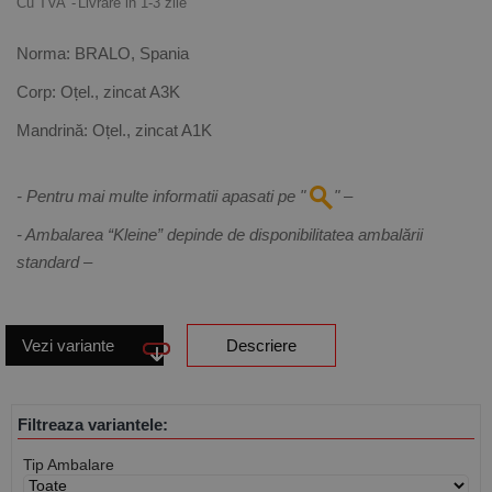
Cu TVA
Livrare in 1-3 zile
Norma:
BRALO, Spania
Corp:
Oțel., zincat A3K
Mandrină:
Oțel., zincat A1K
- Pentru mai multe informatii apasati pe "
" –
- Ambalarea “Kleine” depinde de disponibilitatea ambalării
standard –
Vezi variante
Descriere
Filtreaza variantele:
Tip Ambalare