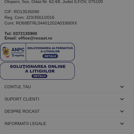
utilizat pentru
Otopeni, Sos. Odaii Nr. 62-68, Judet ILFOV, 075100
menținerea
variabilelor de
CIF: RO13535090
sesiune ale
Reg. Com: J23/3561/2016
utilizatorului.
În mod
Cont: RO68BTRL04401202A03368XX
normal, este
un număr
Tel:
0372135900
generat
Email: office@rocast.ro
aleatoriu,
modul în care
este utilizat
poate fi
specific site-
ului, dar un
bun exemplu
este
menținerea
stării de
conectare
pentru un

CONTUL TAU
utilizator între
pagini.

SUPORT CLIENTI

DESPRE ROCAST
Furnizor /

Nume
Expirare
Descriere
INFORMATII LEGALE
Domeniu
Furnizor
PrestaShop-
.www.rocast.ro
11 ani 5