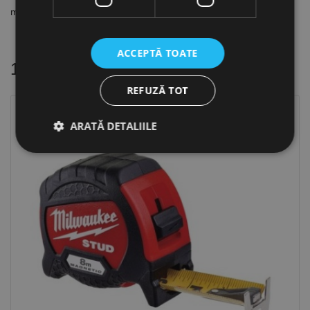
măsurare la interior și exterior
ACCEPTĂ TOATE
16 alte produse
in aceeasi categorie
REFUZĂ TOT
Stoc epuizat
ARATĂ DETALIILE
Strict necesare
De performanță
De targetare
De funcţionalitate
Neclasificate
Cookie-urile strict necesare permit funcționalitatea
principală a site-ului web, cum ar fi autentificarea
utilizatorului și gestionarea contului. Site-ul web nu
poate fi utilizat corect fără cookie-uri strict necesare.
Furnizor /
Nume
Expirare
Descriere