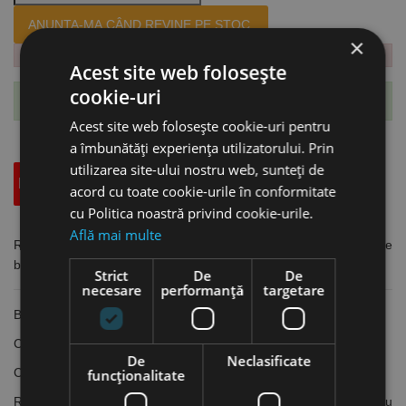
ANUNTA-MA CÂND REVINE PE STOC.
×
Acest site web folosește
cookie-uri
Te-ai abonat cu succes la acest produs.
Acest site web folosește cookie-uri pentru
a îmbunătăți experiența utilizatorului. Prin
utilizarea site-ului nostru web, sunteți de
Descriere
Specificatii Tehnice
Accesorii
acord cu toate cookie-urile în conformitate
cu Politica noastră privind cookie-urile.
Află mai multe
Ruleta de buzunar cu banda din otel cu arc, lungime 3m, latime
banda 16 mm, Format
Strict
De
De
necesare
performanță
targetare
Bandă din oțel laminat și călit cu gradație în mm
Carcasă din plastic ABS, rezistentă la impact
De
Neclasificate
Ca protecție la uzură, banda este acoperită cu lac transparent
funcţionalitate
Retragerea automată a benzii cu buton de oprire, capăt pentru