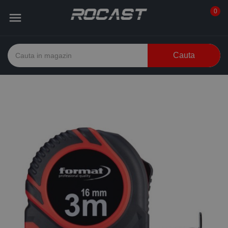
0

Cauta