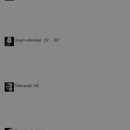
CookieScriptConsent
1 lună
Acest cookie
CookieScript
este utilizat
www.rocast.ro
de serviciul
Cookie-
Script.com
pentru a
aminti
preferințele
de
Unghi elicoidal: 25° - 30°
consimțământ
ale cookie-
urilor
vizitatorilor.
Este necesar
ca bannerul
cookie
Cookie-
Script.com să
funcționeze
corect.
Toleranță: h8
Google
Privacy Policy
PHPSESSID
65 ani 8
Cookie
PHP.net
luni
generat de
www.rocast.ro
aplicații
bazate pe
limbajul PHP.
Acesta este un
identificator
de scop
general
utilizat pentru