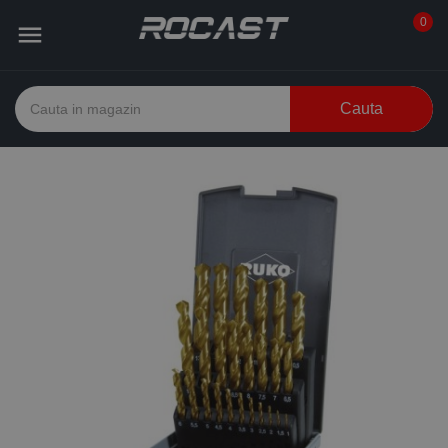
0

Cauta