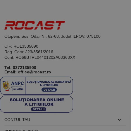
Acesta este un
identificator
de scop
general
utilizat pentru
menținerea
variabilelor de
sesiune ale
utilizatorului.
Otopeni, Sos. Odaii Nr. 62-68, Judet ILFOV, 075100
În mod
normal, este
CIF: RO13535090
un număr
generat
Reg. Com: J23/3561/2016
aleatoriu,
Cont: RO68BTRL04401202A03368XX
modul în care
este utilizat
poate fi
Tel:
0372135900
specific site-
Email: office@rocast.ro
ului, dar un
bun exemplu
este
menținerea
stării de
conectare
pentru un
utilizator între
pagini.

CONTUL TAU