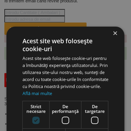
Iti trimitem email cand revine produsul.
ANUNTA-MA CÂND REVINE PE STOC.
×
Acest site web folosește
cookie-uri
Te-ai abonat cu succes la acest produs.
Acest site web folosește cookie-uri pentru
a îmbunătăți experiența utilizatorului. Prin
utilizarea site-ului nostru web, sunteți de
acord cu toate cookie-urile în conformitate
Descriere
Specificatii Tehnice
Accesorii
cu Politica noastră privind cookie-urile.
Află mai multe
Stative de osie, model UB 6000, sarcin max. 6 tone, h min/max.
395/605 mm, UNICRAFT
Strict
De
De
necesare
performanță
targetare
Asigura o protectie suplimentara atunci cand se lucreaza cu
auto suspendate.
Picioare cu suprafata mare de sprijin ce permit pozitionarea
sigura pe pardoseli, asfalt etc.