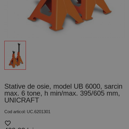
Stative de osie, model UB 6000, sarcin
max. 6 tone, h min/max. 395/605 mm,
UNICRAFT
Cod articol: UC.6201301
favorite_border