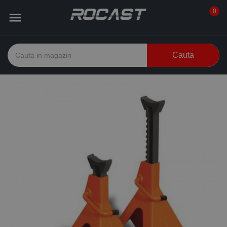
0

Cauta