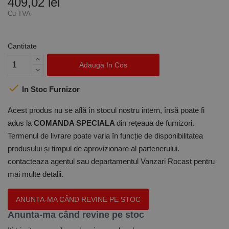
409,02 lei
Cu TVA
Cantitate
Adauga In Cos

In Stoc Furnizor
Acest produs nu se află în stocul nostru intern, însă poate fi
adus la
COMANDA SPECIALA
din rețeaua de furnizori.
Termenul de livrare poate varia în funcție de disponibilitatea
produsului și timpul de aprovizionare al partenerului.
contacteaza agentul sau departamentul Vanzari Rocast pentru
mai multe detalii.
ANUNTA-MA CÂND REVINE PE STOC
Anunta-ma când revine pe stoc