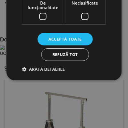
De
Neclasificate
Structura sudata extrem de robusta cu suportul in “V”.
funcţionalitate
ACCEPTĂ TOATE
Documente Produs
UC.6201300 - Su..657c5430 ro.PDF
REFUZĂ TOT
9 alte produse
in aceeasi categorie
ARATĂ DETALIILE
Strict necesare
De performanță
De targetare
De funcţionalitate
Neclasificate
Cookie-urile strict necesare permit funcționalitatea
principală a site-ului web, cum ar fi autentificarea
utilizatorului și gestionarea contului. Site-ul web nu