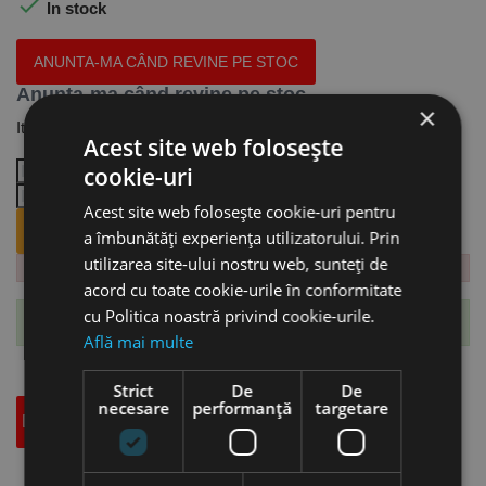

In stock
ANUNTA-MA CÂND REVINE PE STOC
Anunta-ma când revine pe stoc
×
Iti trimitem email cand revine produsul.
Acest site web folosește
cookie-uri
Acest site web folosește cookie-uri pentru
ANUNTA-MA CÂND REVINE PE STOC.
a îmbunătăți experiența utilizatorului. Prin
utilizarea site-ului nostru web, sunteți de
acord cu toate cookie-urile în conformitate
cu Politica noastră privind cookie-urile.
Te-ai abonat cu succes la acest produs.
Află mai multe
Strict
De
De
necesare
performanță
targetare
Descriere
Specificatii Tehnice
Accesorii