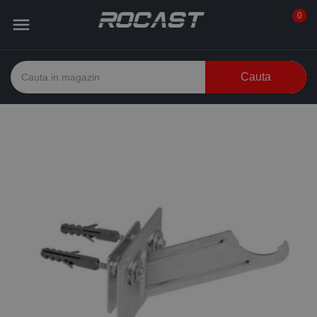
0

Cauta