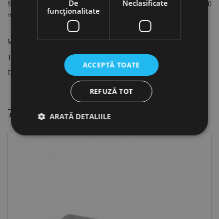
De
Neclasificate
Suport pentru calorifere din aluminiu, tip "ROCA" RA-RO, 100
funcţionalitate
mm, Index
Material: Aluminiu
Tip suport: Suport ROCA, RA-Ro
ACCEPTĂ TOATE
Dimensiune: 100 mm
REFUZĂ TOT
7 alte produse
in aceeasi categorie
ARATĂ DETALIILE
Strict necesare
De performanță
De targetare
De funcţionalitate
Neclasificate
Cookie-urile strict necesare permit funcționalitatea
principală a site-ului web, cum ar fi autentificarea
utilizatorului și gestionarea contului. Site-ul web nu