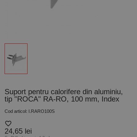
Suport pentru calorifere din aluminiu,
tip "ROCA" RA-RO, 100 mm, Index
Cod articol: I.RARO100S
favorite_border
24,65 lei