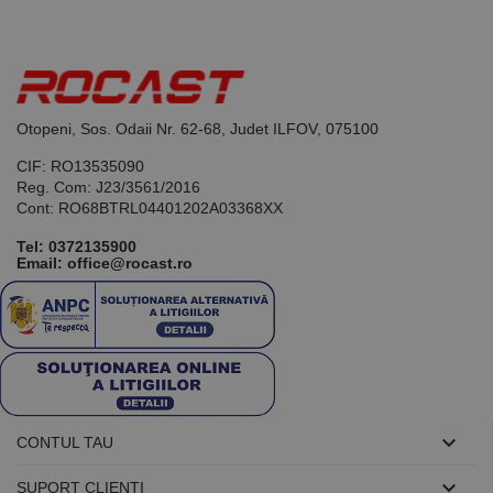
Acesta este un
identificator
de scop
general
utilizat pentru
menținerea
variabilelor de
sesiune ale
utilizatorului.
Otopeni, Sos. Odaii Nr. 62-68, Judet ILFOV, 075100
În mod
normal, este
CIF: RO13535090
un număr
Reg. Com: J23/3561/2016
generat
aleatoriu,
Cont: RO68BTRL04401202A03368XX
modul în care
este utilizat
Tel:
0372135900
poate fi
Email: office@rocast.ro
specific site-
ului, dar un
bun exemplu
este
menținerea
stării de
conectare
pentru un
utilizator între
pagini.

CONTUL TAU

SUPORT CLIENTI